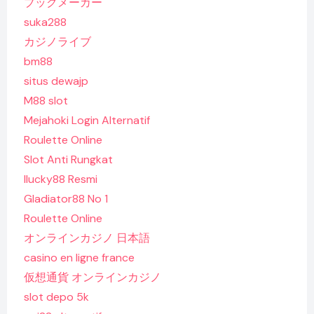
ブックメーカー
suka288
カジノライブ
bm88
situs dewajp
M88 slot
Mejahoki Login Alternatif
Roulette Online
Slot Anti Rungkat
Ilucky88 Resmi
Gladiator88 No 1
Roulette Online
オンラインカジノ 日本語
casino en ligne france
仮想通貨 オンラインカジノ
slot depo 5k