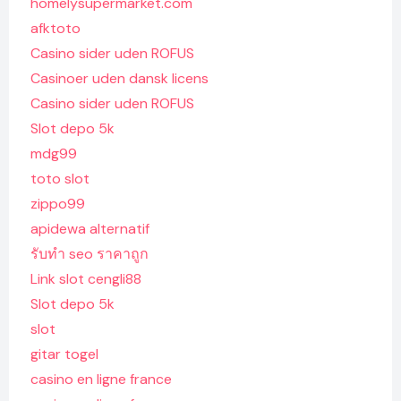
homelysupermarket.com
afktoto
Casino sider uden ROFUS
Casinoer uden dansk licens
Casino sider uden ROFUS
Slot depo 5k
mdg99
toto slot
zippo99
apidewa alternatif
รับทํา seo ราคาถูก
Link slot cengli88
Slot depo 5k
slot
gitar togel
casino en ligne france