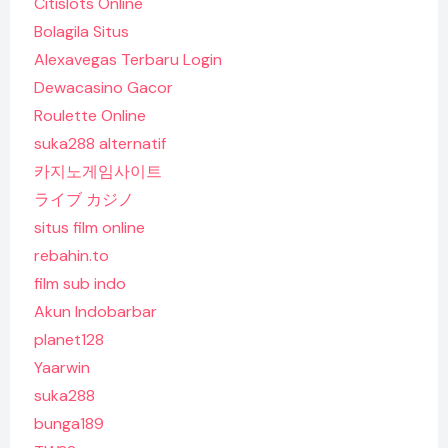
Citislots Online
Bolagila Situs
Alexavegas Terbaru Login
Dewacasino Gacor
Roulette Online
suka288 alternatif
카지노게임사이트
ライブ カジノ
situs film online
rebahin.to
film sub indo
Akun Indobarbar
planet128
Yaarwin
suka288
bunga189