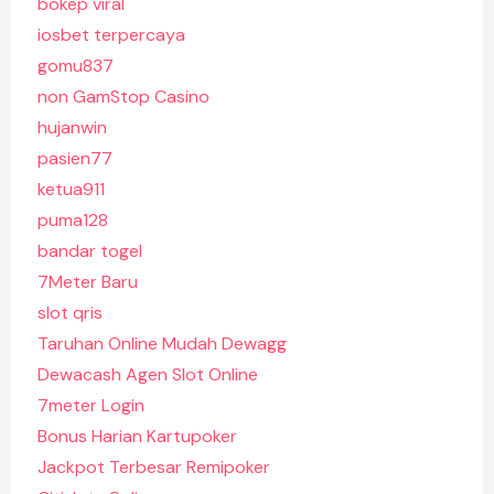
bokep viral
iosbet terpercaya
gomu837
non GamStop Casino
hujanwin
pasien77
ketua911
puma128
bandar togel
7Meter Baru
slot qris
Taruhan Online Mudah Dewagg
Dewacash Agen Slot Online
7meter Login
Bonus Harian Kartupoker
Jackpot Terbesar Remipoker