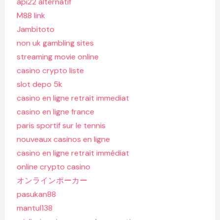
api22 alternatif
M88 link
Jambitoto
non uk gambling sites
streaming movie online
casino crypto liste
slot depo 5k
casino en ligne retrait immediat
casino en ligne france
paris sportif sur le tennis
nouveaux casinos en ligne
casino en ligne retrait immédiat
online crypto casino
オンラインポーカー
pasukan88
mantul138