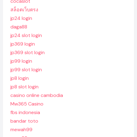
cocaslot
สล็อตเว็บตรง
jp24 login
daga88
jp24 slot login
jp369 login
jp369 slot login
jp99 login
jp99 slot login
jp8 login
jp8 slot login
casino online cambodia
Mw365 Casino
fbs indonesia
bandar toto
mewah99