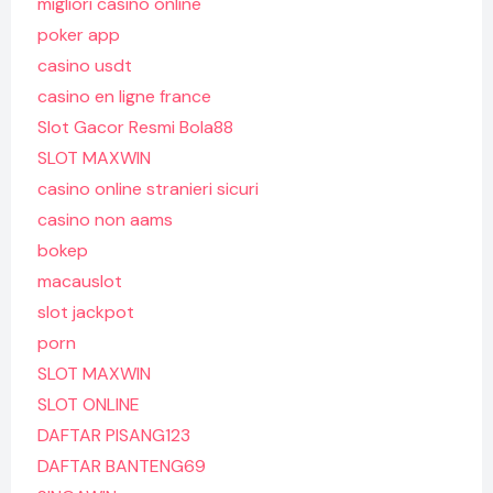
migliori casino online
poker app
casino usdt
casino en ligne france
Slot Gacor Resmi Bola88
SLOT MAXWIN
casino online stranieri sicuri
casino non aams
bokep
macauslot
slot jackpot
porn
SLOT MAXWIN
SLOT ONLINE
DAFTAR PISANG123
DAFTAR BANTENG69