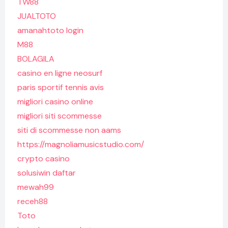
TW88
JUALTOTO
amanahtoto login
M88
BOLAGILA
casino en ligne neosurf
paris sportif tennis avis
migliori casino online
migliori siti scommesse
siti di scommesse non aams
https://magnoliamusicstudio.com/
crypto casino
solusiwin daftar
mewah99
receh88
Toto