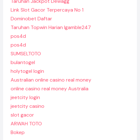
Taruhan Jackpot Dewagg
Link Slot Gacor Terpercaya No 1
Dominobet Daftar
Taruhan Topwin Harian Igamble247
pos4d
pos4d
SUMSELTOTO
bulantogel
holytogel login
Australian online casino real money
online casino real money Australia
jeetcity login
jeetcity casino
slot gacor
ARWAH TOTO
Bokep