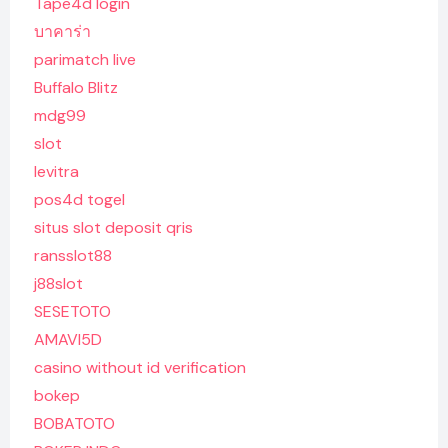
Tape4d login
บาคาร่า
parimatch live
Buffalo Blitz
mdg99
slot
levitra
pos4d togel
situs slot deposit qris
ransslot88
j88slot
SESETOTO
AMAVI5D
casino without id verification
bokep
BOBATOTO