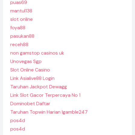
puas69
mantul138
slot online
foya88
pasukan88
receh88
non gamstop casinos uk
Unovegas Sgp
Slot Online Casino
Link Asialive88 Login
Taruhan Jackpot Dewagg
Link Slot Gacor Terpercaya No 1
Dominobet Daftar
Taruhan Topwin Harian Igamble247
pos4d
pos4d