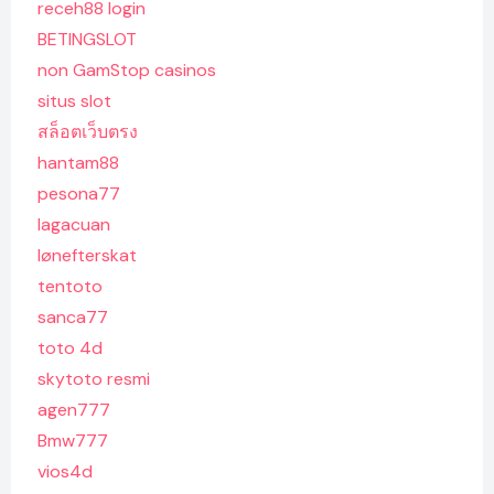
receh88 login
BETINGSLOT
non GamStop casinos
situs slot
สล็อตเว็บตรง
hantam88
pesona77
lagacuan
lønefterskat
tentoto
sanca77
toto 4d
skytoto resmi
agen777
Bmw777
vios4d