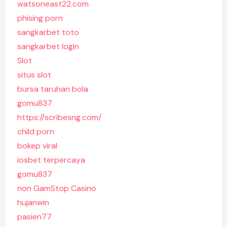
watsoneast22.com
phising porn
sangkarbet toto
sangkarbet login
Slot
situs slot
bursa taruhan bola
gomu837
https://scribesng.com/
child porn
bokep viral
iosbet terpercaya
gomu837
non GamStop Casino
hujanwin
pasien77