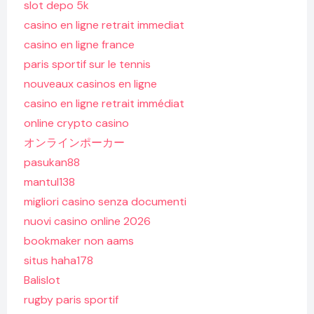
slot depo 5k
casino en ligne retrait immediat
casino en ligne france
paris sportif sur le tennis
nouveaux casinos en ligne
casino en ligne retrait immédiat
online crypto casino
オンラインポーカー
pasukan88
mantul138
migliori casino senza documenti
nuovi casino online 2026
bookmaker non aams
situs haha178
Balislot
rugby paris sportif