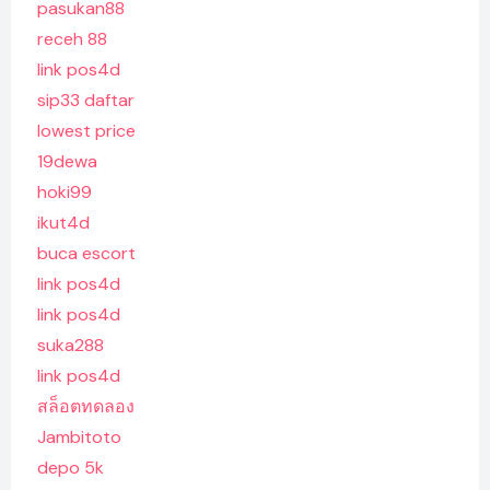
pasukan88
receh 88
link pos4d
sip33 daftar
lowest price
19dewa
hoki99
ikut4d
buca escort
link pos4d
link pos4d
suka288
link pos4d
สล็อตทดลอง
Jambitoto
depo 5k