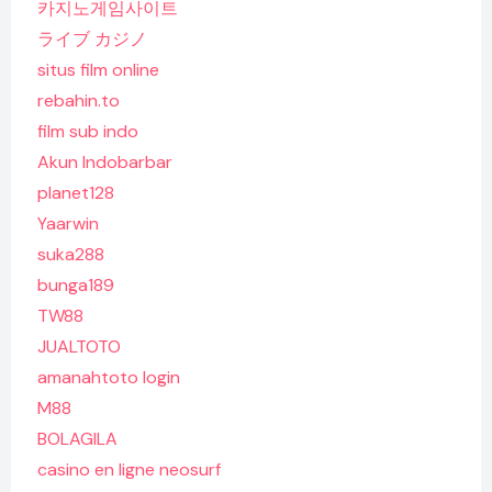
카지노게임사이트
ライブ カジノ
situs film online
rebahin.to
film sub indo
Akun Indobarbar
planet128
Yaarwin
suka288
bunga189
TW88
JUALTOTO
amanahtoto login
M88
BOLAGILA
casino en ligne neosurf