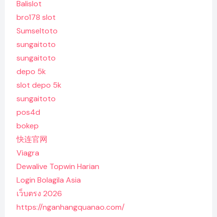
Balislot
bro178 slot
Sumseltoto
sungaitoto
sungaitoto
depo 5k
slot depo 5k
sungaitoto
pos4d
bokep
快连官网
Viagra
Dewalive Topwin Harian
Login Bolagila Asia
เว็บตรง 2026
https://nganhangquanao.com/