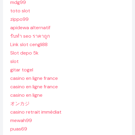
mdg99
toto slot
zippo99
apidewa alternatif
รับทํา seo ราคาถูก
Link slot cengli88
Slot depo 5k
slot
gitar togel
casino en ligne france
casino en ligne france
casino en ligne
オンカジ
casino retrait immédiat
mewah99
puas69