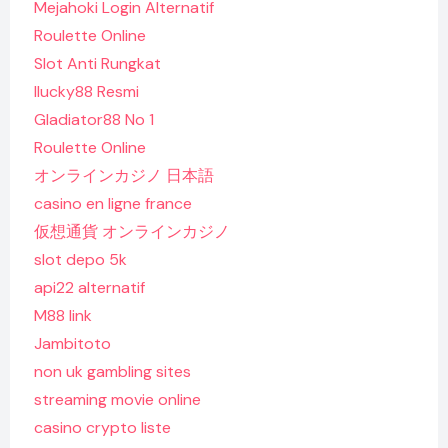
Mejahoki Login Alternatif
Roulette Online
Slot Anti Rungkat
Ilucky88 Resmi
Gladiator88 No 1
Roulette Online
オンラインカジノ 日本語
casino en ligne france
仮想通貨 オンラインカジノ
slot depo 5k
api22 alternatif
M88 link
Jambitoto
non uk gambling sites
streaming movie online
casino crypto liste