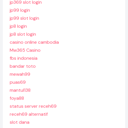
jp369 slot login
jp99 login
jp99 slot login
jp8 login
jp8 slot login
casino online cambodia
Mw365 Casino
fbs indonesia
bandar toto
mewah99
puas69
mantul138
foya88
status server receh69
receh69 alternatif
slot dana