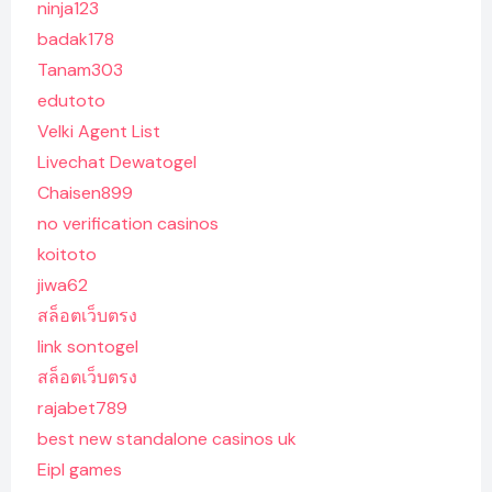
ninja123
badak178
Tanam303
edutoto
Velki Agent List
Livechat Dewatogel
Chaisen899
no verification casinos
koitoto
jiwa62
สล็อตเว็บตรง
link sontogel
สล็อตเว็บตรง
rajabet789
best new standalone casinos uk
Eipl games