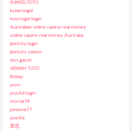
SUMSELTOTO
bulantogel
holytogel login
Australian online casino real money
online casino real money Australia
jeetcity login
jeetcity casino
slot gacor
ARWAH TOTO
Bokep
porn
pos4d login
mortal78
pesona77
pos4d
爱思