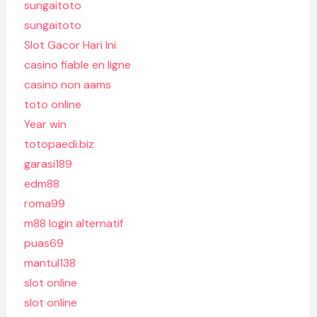
sungaitoto
sungaitoto
Slot Gacor Hari Ini
casino fiable en ligne
casino non aams
toto online
Year win
totopaedi.biz
garasi189
edm88
roma99
m88 login alternatif
puas69
mantul138
slot online
slot online