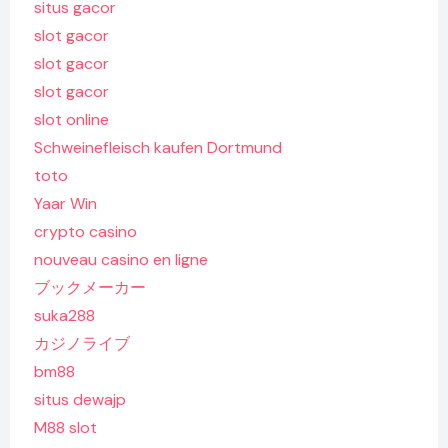
situs gacor
slot gacor
slot gacor
slot gacor
slot online
Schweinefleisch kaufen Dortmund
toto
Yaar Win
crypto casino
nouveau casino en ligne
ブックメーカー
suka288
カジノライブ
bm88
situs dewajp
M88 slot