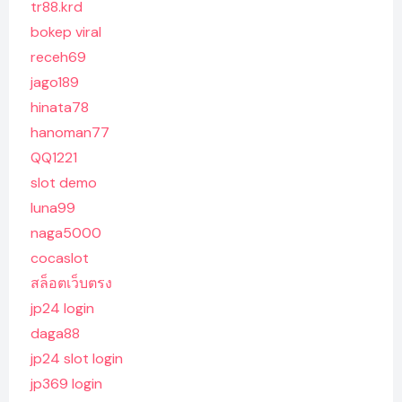
tr88.krd
bokep viral
receh69
jago189
hinata78
hanoman77
QQ1221
slot demo
luna99
naga5000
cocaslot
สล็อตเว็บตรง
jp24 login
daga88
jp24 slot login
jp369 login