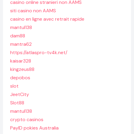
casino online stranieri non AAMS
siti casino non AAMS
casino en ligne avec retrait rapide
mantul138
dam88
mantra62
https://atlaspro-tv4k.net/
kaisar328
kingzeus88
depobos
slot
JeetCity
Slot88
mantul138
crypto casinos
PayID pokies Australia