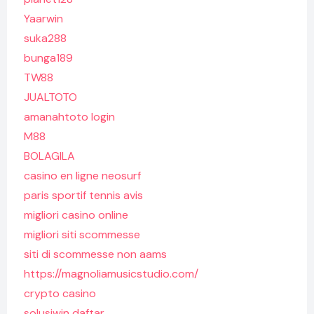
Yaarwin
suka288
bunga189
TW88
JUALTOTO
amanahtoto login
M88
BOLAGILA
casino en ligne neosurf
paris sportif tennis avis
migliori casino online
migliori siti scommesse
siti di scommesse non aams
https://magnoliamusicstudio.com/
crypto casino
solusiwin daftar