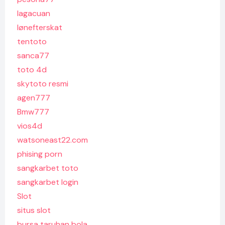
lagacuan
lønefterskat
tentoto
sanca77
toto 4d
skytoto resmi
agen777
Bmw777
vios4d
watsoneast22.com
phising porn
sangkarbet toto
sangkarbet login
Slot
situs slot
bursa taruhan bola