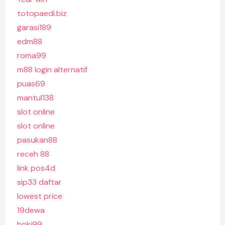
totopaedi.biz
garasi189
edm88
roma99
m88 login alternatif
puas69
mantul138
slot online
slot online
pasukan88
receh 88
link pos4d
sip33 daftar
lowest price
19dewa
hoki99