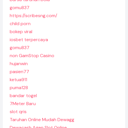
gomu837
https://scribesng.com/
child porn
bokep viral
iosbet terpercaya
gomu837
non GamStop Casino
hujanwin
pasien77
ketua911
puma128
bandar togel
7Meter Baru
slot qris
Taruhan Online Mudah Dewagg
Dewacash Agen Slot Online