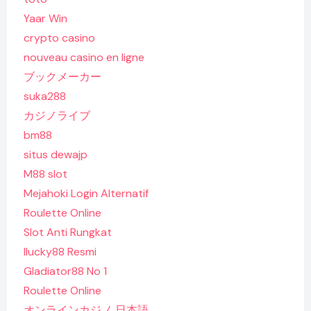
Yaar Win
crypto casino
nouveau casino en ligne
ブックメーカー
suka288
カジノライブ
bm88
situs dewajp
M88 slot
Mejahoki Login Alternatif
Roulette Online
Slot Anti Rungkat
Ilucky88 Resmi
Gladiator88 No 1
Roulette Online
オンラインカジノ 日本語