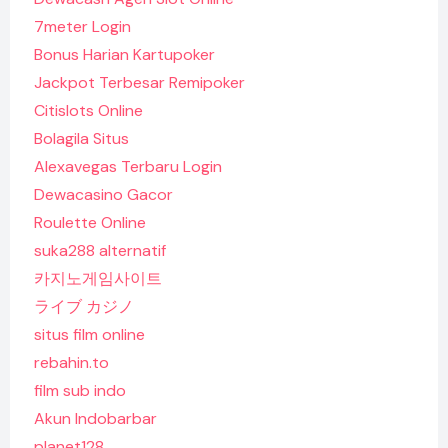
7meter Login
Bonus Harian Kartupoker
Jackpot Terbesar Remipoker
Citislots Online
Bolagila Situs
Alexavegas Terbaru Login
Dewacasino Gacor
Roulette Online
suka288 alternatif
카지노게임사이트
ライブ カジノ
situs film online
rebahin.to
film sub indo
Akun Indobarbar
planet128