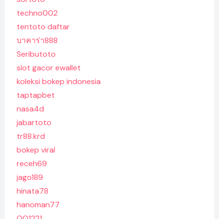
techno002
tentoto daftar
บาคาร่า888
Seributoto
slot gacor ewallet
koleksi bokep indonesia
taptapbet
nasa4d
jabartoto
tr88.krd
bokep viral
receh69
jago189
hinata78
hanoman77
QQ1221