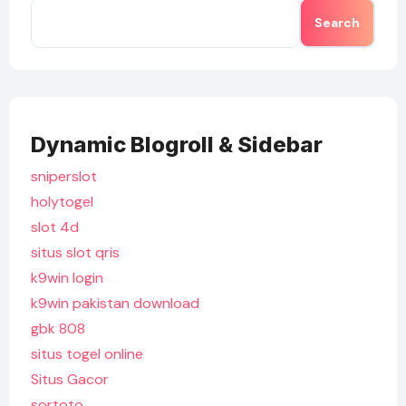
Search
Dynamic Blogroll & Sidebar
sniperslot
holytogel
slot 4d
situs slot qris
k9win login
k9win pakistan download
gbk 808
situs togel online
Situs Gacor
sortoto