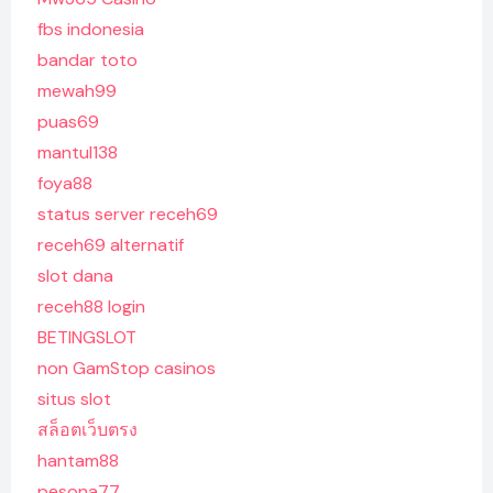
fbs indonesia
bandar toto
mewah99
puas69
mantul138
foya88
status server receh69
receh69 alternatif
slot dana
receh88 login
BETINGSLOT
non GamStop casinos
situs slot
สล็อตเว็บตรง
hantam88
pesona77