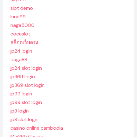
slot demo
luna99
naga5000
cocaslot
สล็อตเว็บตรง
jp24 login
daga88
jp24 slot login
jp369 login
jp369 slot login
jp99 login
jp99 slot login
jp8 login
jp8 slot login
casino online cambodia
Mw365 Casino