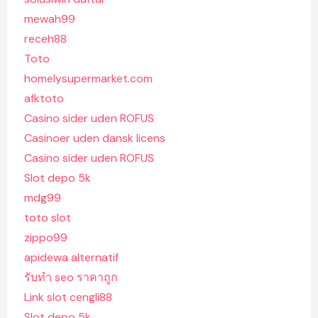
mewah99
receh88
Toto
homelysupermarket.com
afktoto
Casino sider uden ROFUS
Casinoer uden dansk licens
Casino sider uden ROFUS
Slot depo 5k
mdg99
toto slot
zippo99
apidewa alternatif
รับทํา seo ราคาถูก
Link slot cengli88
Slot depo 5k