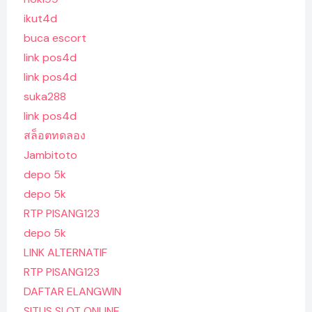
ikut4d
buca escort
link pos4d
link pos4d
suka288
link pos4d
สล็อตทดลอง
Jambitoto
depo 5k
depo 5k
RTP PISANG123
depo 5k
LINK ALTERNATIF
RTP PISANG123
DAFTAR ELANGWIN
SITUS SLOT ONLINE