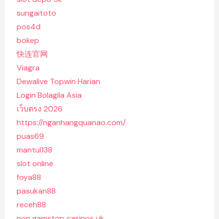
sungaitoto
pos4d
bokep
快连官网
Viagra
Dewalive Topwin Harian
Login Bolagila Asia
เว็บตรง 2026
https://nganhangquanao.com/
puas69
mantul138
slot online
foya88
pasukan88
receh88
non gamstop casinos uk