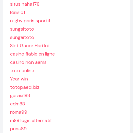
situs haha178
Balislot
rugby paris sportif
sungaitoto
sungaitoto
Slot Gacor Hari Ini
casino fiable en ligne
casino non aams
toto online
Year win
totopaedi.biz
garasi189
edm88
roma99
m88 login alternatif
puas69