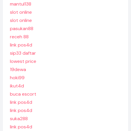
mantul138
slot online
slot online
pasukan88
receh 88
link pos4d
sip33 daftar
lowest price
19dewa
hoki99
ikut4d
buca escort
link pos4d
link pos4d
suka288
link pos4d