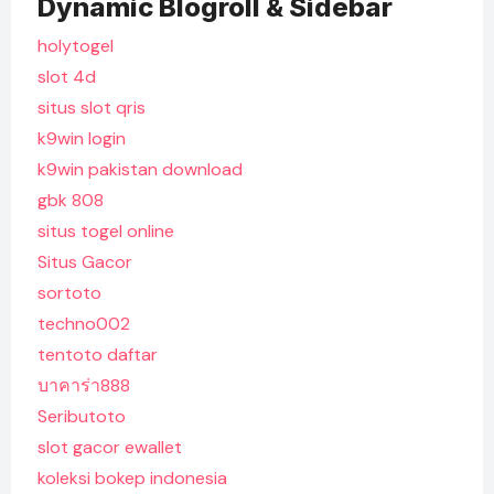
Dynamic Blogroll & Sidebar
holytogel
slot 4d
situs slot qris
k9win login
k9win pakistan download
gbk 808
situs togel online
Situs Gacor
sortoto
techno002
tentoto daftar
บาคาร่า888
Seributoto
slot gacor ewallet
koleksi bokep indonesia