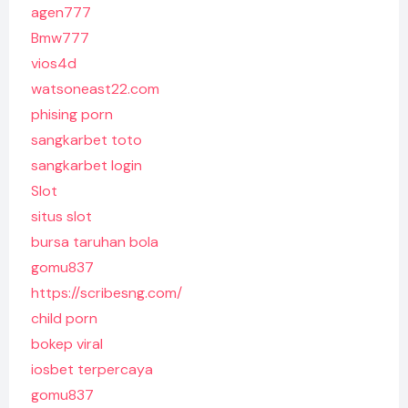
agen777
Bmw777
vios4d
watsoneast22.com
phising porn
sangkarbet toto
sangkarbet login
Slot
situs slot
bursa taruhan bola
gomu837
https://scribesng.com/
child porn
bokep viral
iosbet terpercaya
gomu837