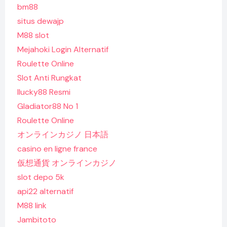
bm88
situs dewajp
M88 slot
Mejahoki Login Alternatif
Roulette Online
Slot Anti Rungkat
Ilucky88 Resmi
Gladiator88 No 1
Roulette Online
オンラインカジノ 日本語
casino en ligne france
仮想通貨 オンラインカジノ
slot depo 5k
api22 alternatif
M88 link
Jambitoto