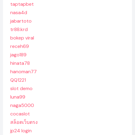
taptapbet
nasa4d
jabartoto
tr88.krd
bokep viral
receh69
jago189
hinata78
hanoman77
QQ1221
slot demo
luna99
naga5000
cocaslot
สล็อตเว็บตรง
jp24 login