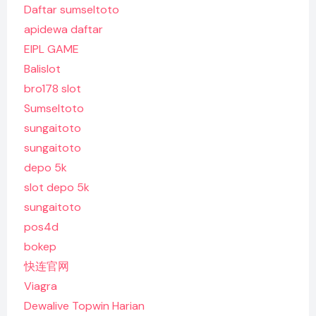
Daftar sumseltoto
apidewa daftar
EIPL GAME
Balislot
bro178 slot
Sumseltoto
sungaitoto
sungaitoto
depo 5k
slot depo 5k
sungaitoto
pos4d
bokep
快连官网
Viagra
Dewalive Topwin Harian