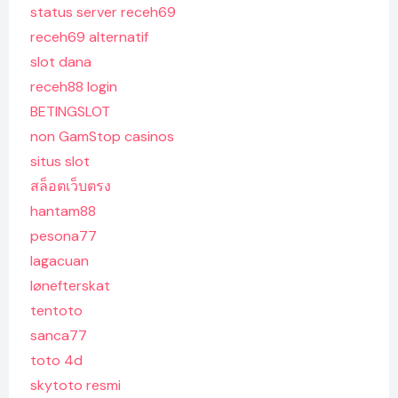
status server receh69
receh69 alternatif
slot dana
receh88 login
BETINGSLOT
non GamStop casinos
situs slot
สล็อตเว็บตรง
hantam88
pesona77
lagacuan
lønefterskat
tentoto
sanca77
toto 4d
skytoto resmi