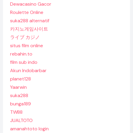
Dewacasino Gacor
Roulette Online
suka288 alternatif
카지노게임사이트
ライブ カジノ
situs film online
rebahin.to
film sub indo
Akun Indobarbar
planet128
Yaarwin
suka288
bunga189
TW88
JUALTOTO
amanahtoto login