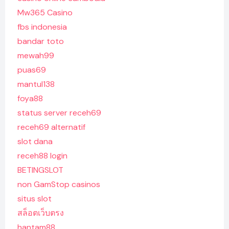
Mw365 Casino
fbs indonesia
bandar toto
mewah99
puas69
mantul138
foya88
status server receh69
receh69 alternatif
slot dana
receh88 login
BETINGSLOT
non GamStop casinos
situs slot
สล็อตเว็บตรง
hantam88