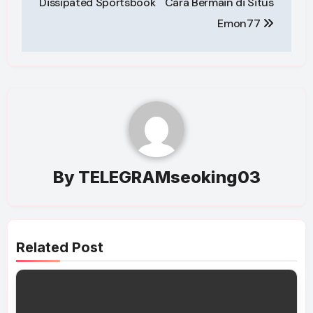
Dissipated Sportsbook
Cara Bermain di Situs
Emon77
By
TELEGRAMseoking03
Related Post