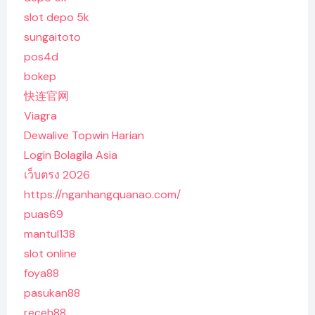
slot depo 5k
sungaitoto
pos4d
bokep
快连官网
Viagra
Dewalive Topwin Harian
Login Bolagila Asia
เว็บตรง 2026
https://nganhangquanao.com/
puas69
mantul138
slot online
foya88
pasukan88
receh88