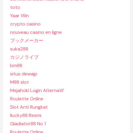
toto
Yaar Win
crypto casino
nouveau casino en ligne
ブックメーカー
suka288
カジノライブ
bm88
situs dewajp
M88 slot
Mejahoki Login Alternatif
Roulette Online
Slot Anti Rungkat
Ilucky88 Resmi
Gladiator88 No 1
Roulette Online