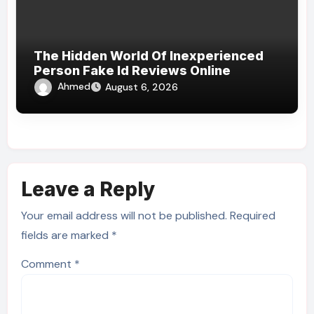
The Hidden World Of Inexperienced
Person Fake Id Reviews Online
Ahmed
August 6, 2026
Leave a Reply
Your email address will not be published.
Required
fields are marked
*
Comment
*