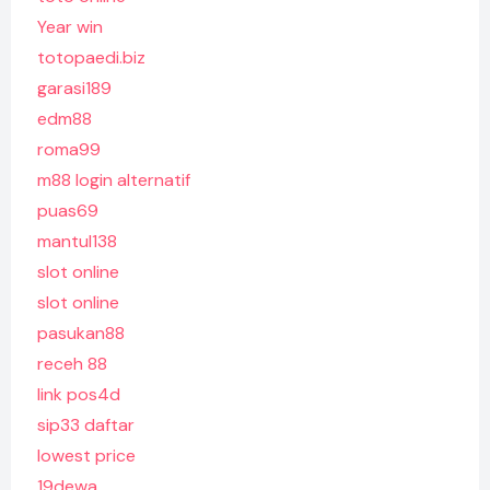
Year win
totopaedi.biz
garasi189
edm88
roma99
m88 login alternatif
puas69
mantul138
slot online
slot online
pasukan88
receh 88
link pos4d
sip33 daftar
lowest price
19dewa