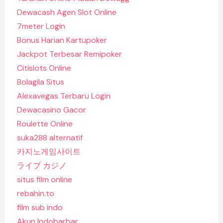
Dewacash Agen Slot Online
7meter Login
Bonus Harian Kartupoker
Jackpot Terbesar Remipoker
Citislots Online
Bolagila Situs
Alexavegas Terbaru Login
Dewacasino Gacor
Roulette Online
suka288 alternatif
카지노게임사이트
ライブ カジノ
situs film online
rebahin.to
film sub indo
Akun Indobarbar