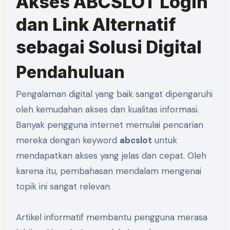
Akses ABCSLOT Login
dan Link Alternatif
sebagai Solusi Digital
Pendahuluan
Pengalaman digital yang baik sangat dipengaruhi
oleh kemudahan akses dan kualitas informasi.
Banyak pengguna internet memulai pencarian
mereka dengan keyword
abcslot
untuk
mendapatkan akses yang jelas dan cepat. Oleh
karena itu, pembahasan mendalam mengenai
topik ini sangat relevan.
Artikel informatif membantu pengguna merasa