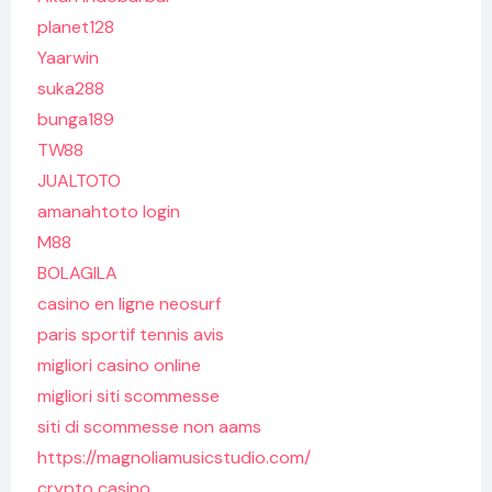
planet128
Yaarwin
suka288
bunga189
TW88
JUALTOTO
amanahtoto login
M88
BOLAGILA
casino en ligne neosurf
paris sportif tennis avis
migliori casino online
migliori siti scommesse
siti di scommesse non aams
https://magnoliamusicstudio.com/
crypto casino