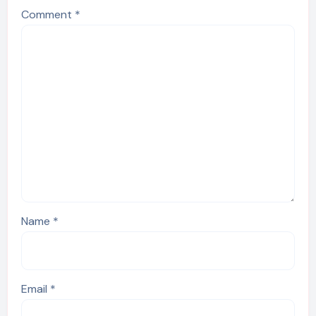
Comment
*
Name
*
Email
*