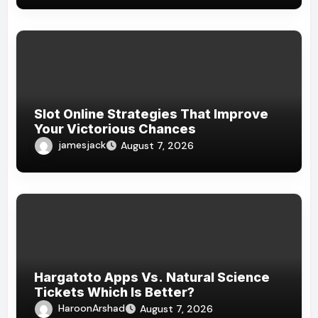
Slot Online Strategies That Improve
Your Victorious Chances
jamesjack
August 7, 2026
Hargatoto Apps Vs. Natural Science
Tickets Which Is Better?
HaroonArshad
August 7, 2026