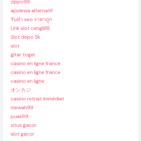
zippo99
apidewa alternatif
รับทํา seo ราคาถูก
Link slot cengli88
Slot depo 5k
slot
gitar togel
casino en ligne france
casino en ligne france
casino en ligne
オンカジ
casino retrait immédiat
mewah99
puas69
situs gacor
slot gacor