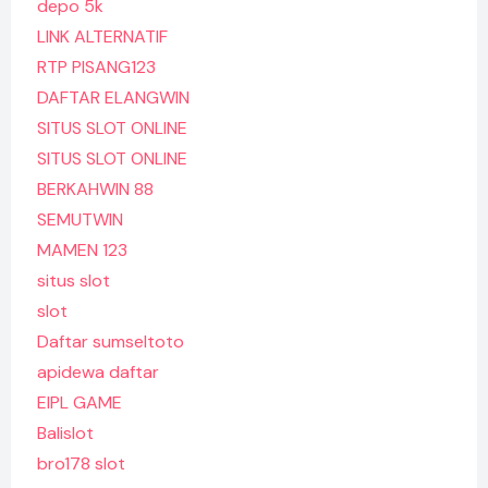
depo 5k
LINK ALTERNATIF
RTP PISANG123
DAFTAR ELANGWIN
SITUS SLOT ONLINE
SITUS SLOT ONLINE
BERKAHWIN 88
SEMUTWIN
MAMEN 123
situs slot
slot
Daftar sumseltoto
apidewa daftar
EIPL GAME
Balislot
bro178 slot