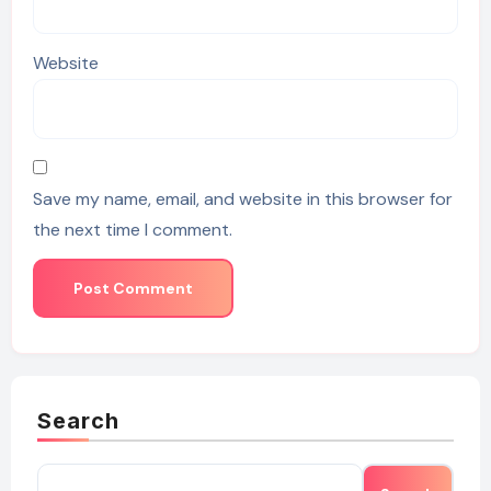
Website
Save my name, email, and website in this browser for
the next time I comment.
Search