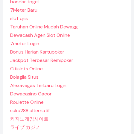
bandar togel
7Meter Baru
slot qris
Taruhan Online Mudah Dewagg
Dewacash Agen Slot Online
7meter Login
Bonus Harian Kartupoker
Jackpot Terbesar Remipoker
Citislots Online
Bolagila Situs
Alexavegas Terbaru Login
Dewacasino Gacor
Roulette Online
suka288 alternatif
카지노게임사이트
ライブ カジノ