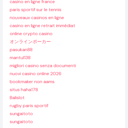
casino en ligne france
paris sportif sur le tennis
nouveaux casinos en ligne
casino en ligne retrait immédiat
online crypto casino
オンラインポーカー
pasukan88
mantul138
migliori casino senza documenti
nuovi casino online 2026
bookmaker non aams
situs haha178
Balislot
rugby paris sportif
sungaitoto
sungaitoto