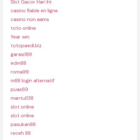
Slot Gacor Hari Ini
casino fiable en ligne
casino non aams
toto online
Year win
totopaedi.biz
garasi189
edm88
roma99
m88 login alternatif
puas69
mantul138
slot online
slot online
pasukan88
receh 88