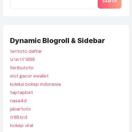
Search
Dynamic Blogroll & Sidebar
tentoto daftar
บาคาร่า888
Seributoto
slot gacor ewallet
koleksi bokep indonesia
taptapbet
nasa4d
jabartoto
tr88.krd
bokep viral