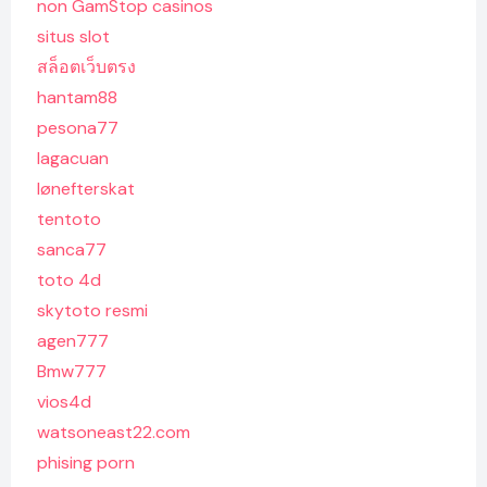
non GamStop casinos
situs slot
สล็อตเว็บตรง
hantam88
pesona77
lagacuan
lønefterskat
tentoto
sanca77
toto 4d
skytoto resmi
agen777
Bmw777
vios4d
watsoneast22.com
phising porn