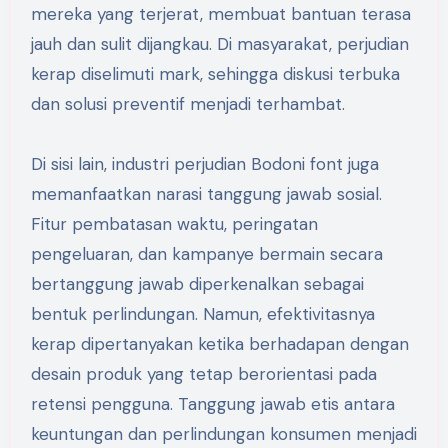
mereka yang terjerat, membuat bantuan terasa
jauh dan sulit dijangkau. Di masyarakat, perjudian
kerap diselimuti mark, sehingga diskusi terbuka
dan solusi preventif menjadi terhambat.
Di sisi lain, industri perjudian Bodoni font juga
memanfaatkan narasi tanggung jawab sosial.
Fitur pembatasan waktu, peringatan
pengeluaran, dan kampanye bermain secara
bertanggung jawab diperkenalkan sebagai
bentuk perlindungan. Namun, efektivitasnya
kerap dipertanyakan ketika berhadapan dengan
desain produk yang tetap berorientasi pada
retensi pengguna. Tanggung jawab etis antara
keuntungan dan perlindungan konsumen menjadi