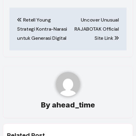
Post
Retell Young
Uncover Unusual
navigation
Strategi Kontra-Narasi
RAJABOTAK Official
untuk Generasi Digital
Site Link
By
ahead_time
Related Post