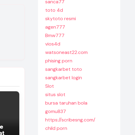
sanca77
toto 4d
skytoto resmi
agen777
Bmw777
vios4d
watsoneast22.com
phising porn
sangkarbet toto
sangkarbet login
Slot
situs slot
bursa taruhan bola
gomu837
https://scribesng.com/
ne
child porn
ata