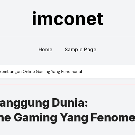
imconet
Home
Sample Page
Perkembangan Online Gaming Yang Fenomenal
 Panggung Dunia:
ne Gaming Yang Fenome