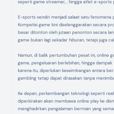
seperti game streamer, , hingga atlet e-sports 
E-sports sendiri menjadi salaat satu fenomen
Kompetisi game kini diselenggarakan secara pr
besar ditonton oleh jutaan penonton secara lan
game bukan lagi sekadar hiburan, tetapi juga ca
Namun, di balik pertumbuhan pesat ini, online 
game, pengeluaran berlebihan, hingga dampak 
karena itu, diperlukan keseimbangan antara berm
gambling tetap dapat dirasakan tanpa menimbu
Ke depan, perkembangan teknologi seperti realis
diperkirakan akan membawa online play ke disman
menghadirkan pengalaman bermain yang semakin r