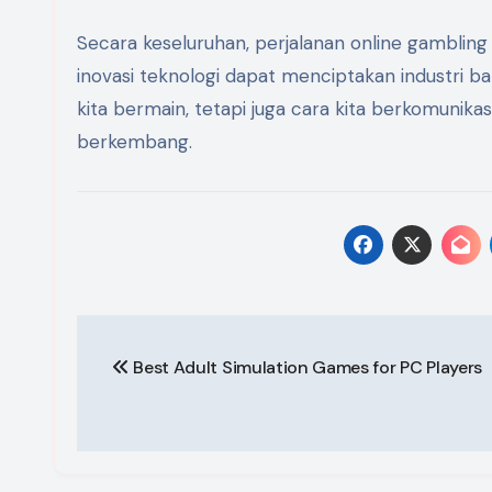
Secara keseluruhan, perjalanan online gambling
inovasi teknologi dapat menciptakan industri b
kita bermain, tetapi juga cara kita berkomunika
berkembang.
Post
Best Adult Simulation Games for PC Players
navigation