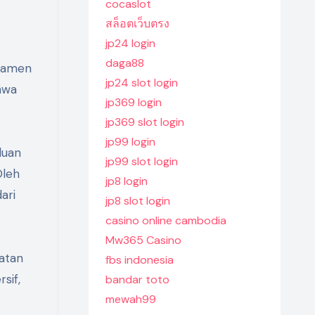
cocaslot
สล็อตเว็บตรง
jp24 login
daga88
rnamen
jp24 slot login
hwa
jp369 login
jp369 slot login
jp99 login
duan
jp99 slot login
Oleh
jp8 login
ari
jp8 slot login
casino online cambodia
Mw365 Casino
uatan
fbs indonesia
sif,
bandar toto
mewah99