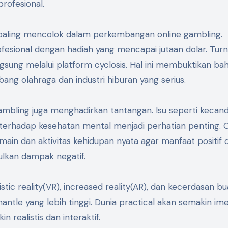
profesional.
a paling mencolok dalam perkembangan online gambling.
ofesional dengan hadiah yang mencapai jutaan dolar. Tu
gsung melalui platform cyclosis. Hal ini membuktikan ba
bang olahraga dan industri hiburan yang serius.
gambling juga menghadirkan tantangan. Isu seperti kecan
terhadap kesehatan mental menjadi perhatian penting. 
ain dan aktivitas kehidupan nyata agar manfaat positif d
lkan dampak negatif.
tic reality(VR), increased reality(AR), dan kecerdasan b
tle yang lebih tinggi. Dunia practical akan semakin imer
ealistis dan interaktif.