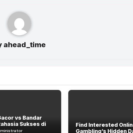
y
ahead_time
Gacor vs Bandar
Rahasia Sukses di
Find Interested Onli
 Terpercaya
ministrator
Gambling’s Hidden D