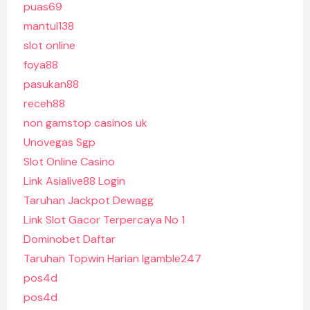
puas69
mantul138
slot online
foya88
pasukan88
receh88
non gamstop casinos uk
Unovegas Sgp
Slot Online Casino
Link Asialive88 Login
Taruhan Jackpot Dewagg
Link Slot Gacor Terpercaya No 1
Dominobet Daftar
Taruhan Topwin Harian Igamble247
pos4d
pos4d