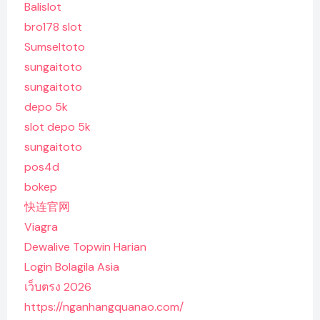
Balislot
bro178 slot
Sumseltoto
sungaitoto
sungaitoto
depo 5k
slot depo 5k
sungaitoto
pos4d
bokep
快连官网
Viagra
Dewalive Topwin Harian
Login Bolagila Asia
เว็บตรง 2026
https://nganhangquanao.com/