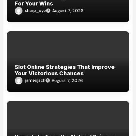
For Your Wins
sharp_eye
August 7, 2026
Slot Online Strategies That Improve
Your Victorious Chances
jamesjack
August 7, 2026