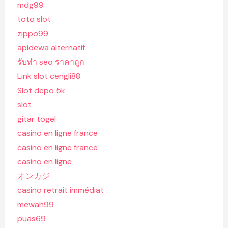
mdg99
toto slot
zippo99
apidewa alternatif
รับทํา seo ราคาถูก
Link slot cengli88
Slot depo 5k
slot
gitar togel
casino en ligne france
casino en ligne france
casino en ligne
オンカジ
casino retrait immédiat
mewah99
puas69