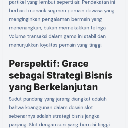
partikel yang lembut seperti air. Pendekatan ini
berhasil menarik segmen pemain dewasa yang
menginginkan pengalaman bermain yang
menenangkan, bukan memekakkan telinga.
Volume transaksi dalam game ini stabil dan
menunjukkan loyalitas pemain yang tinggi.
Perspektif: Grace
sebagai Strategi Bisnis
yang Berkelanjutan
Sudut pandang yang jarang diangkat adalah
bahwa keanggunan dalam desain slot
sebenarnya adalah strategi bisnis jangka
panjang. Slot dengan seni yang bernilai tinggi