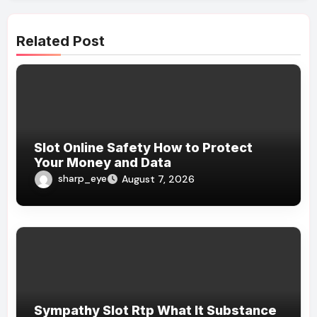
Related Post
Slot Online Safety How to Protect
Your Money and Data
sharp_eye
August 7, 2026
Sympathy Slot Rtp What It Substance