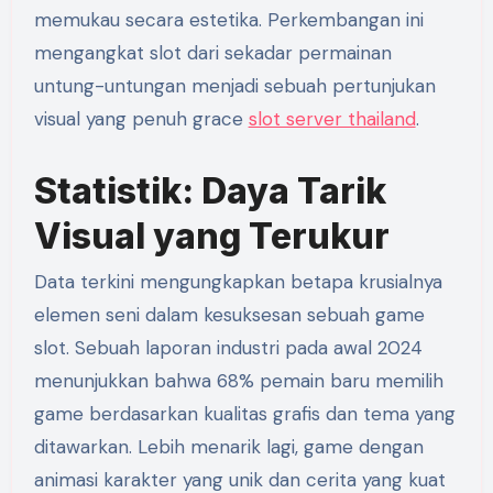
memukau secara estetika. Perkembangan ini
mengangkat slot dari sekadar permainan
untung-untungan menjadi sebuah pertunjukan
visual yang penuh grace
slot server thailand
.
Statistik: Daya Tarik
Visual yang Terukur
Data terkini mengungkapkan betapa krusialnya
elemen seni dalam kesuksesan sebuah game
slot. Sebuah laporan industri pada awal 2024
menunjukkan bahwa 68% pemain baru memilih
game berdasarkan kualitas grafis dan tema yang
ditawarkan. Lebih menarik lagi, game dengan
animasi karakter yang unik dan cerita yang kuat