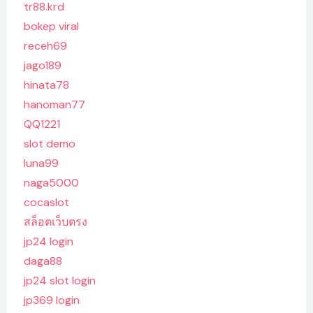
tr88.krd
bokep viral
receh69
jago189
hinata78
hanoman77
QQ1221
slot demo
luna99
naga5000
cocaslot
สล็อตเว็บตรง
jp24 login
daga88
jp24 slot login
jp369 login