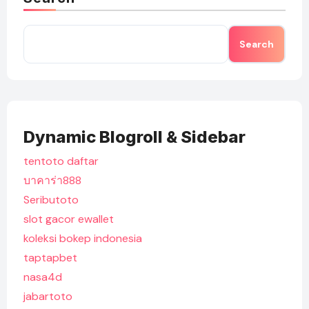
Search
Dynamic Blogroll & Sidebar
tentoto daftar
บาคาร่า888
Seributoto
slot gacor ewallet
koleksi bokep indonesia
taptapbet
nasa4d
jabartoto