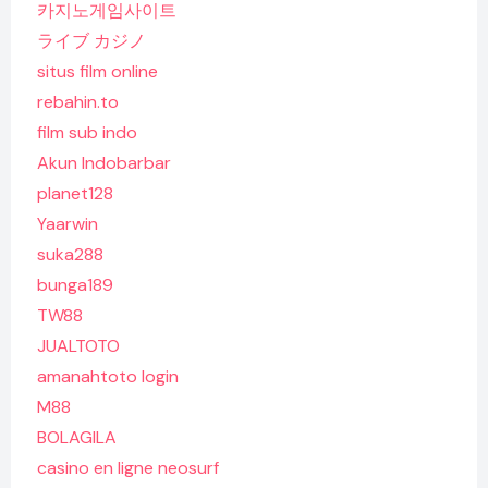
카지노게임사이트
ライブ カジノ
situs film online
rebahin.to
film sub indo
Akun Indobarbar
planet128
Yaarwin
suka288
bunga189
TW88
JUALTOTO
amanahtoto login
M88
BOLAGILA
casino en ligne neosurf