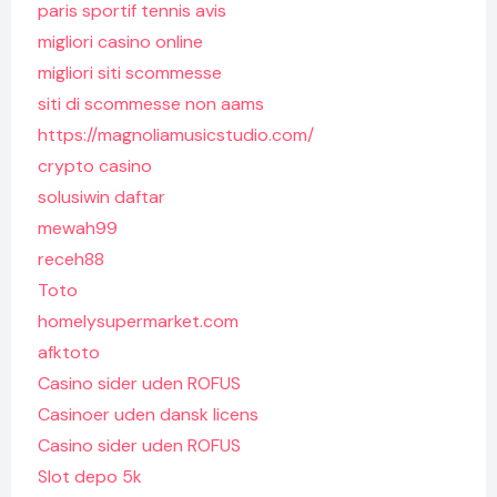
paris sportif tennis avis
migliori casino online
migliori siti scommesse
siti di scommesse non aams
https://magnoliamusicstudio.com/
crypto casino
solusiwin daftar
mewah99
receh88
Toto
homelysupermarket.com
afktoto
Casino sider uden ROFUS
Casinoer uden dansk licens
Casino sider uden ROFUS
Slot depo 5k