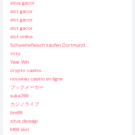
situs gacor
slot gacor
slot gacor
slot gacor
slot online
Schweinefleisch kaufen Dortmund
toto
Yaar Win
crypto casino
nouveau casino en ligne
ブックメーカー
suka288
カジノライブ
bm88
situs dewajp
M88 slot