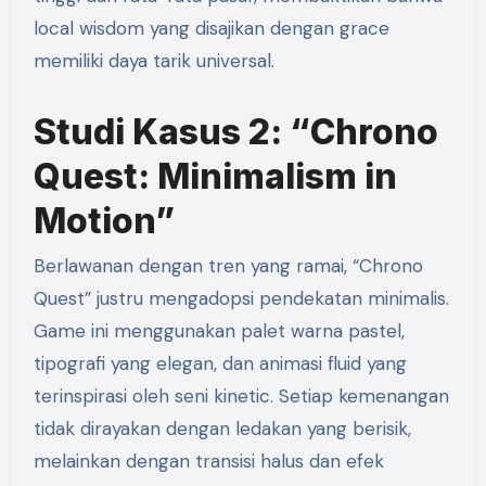
local wisdom yang disajikan dengan grace
memiliki daya tarik universal.
Studi Kasus 2: “Chrono
Quest: Minimalism in
Motion”
Berlawanan dengan tren yang ramai, “Chrono
Quest” justru mengadopsi pendekatan minimalis.
Game ini menggunakan palet warna pastel,
tipografi yang elegan, dan animasi fluid yang
terinspirasi oleh seni kinetic. Setiap kemenangan
tidak dirayakan dengan ledakan yang berisik,
melainkan dengan transisi halus dan efek