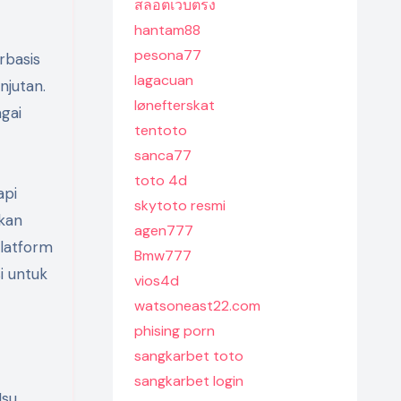
สล็อตเว็บตรง
hantam88
pesona77
rbasis
lagacuan
jutan.
lønefterskat
gai
tentoto
sanca77
toto 4d
api
skytoto resmi
kkan
agen777
platform
Bmw777
i untuk
vios4d
watsoneast22.com
phising porn
sangkarbet toto
sangkarbet login
Isu