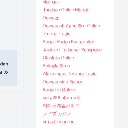
slot qris
Taruhan Online Mudah
Dewagg
Dewacash Agen Slot Online
7meter Login
Bonus Harian Kartupoker
Jackpot Terbesar Remipoker
Citislots Online
 dan
Bolagila Situs
at
Alexavegas Terbaru Login
Dewacasino Gacor
Roulette Online
suka288 alternatif
카지노게임사이트
ライブ カジノ
situs film online