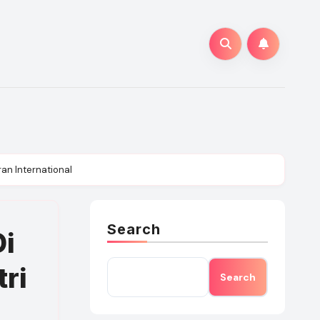
an International
Search
Di
ri
Search