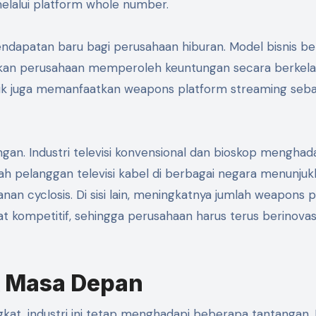
melalui platform whole number.
ndapatan baru bagi perusahaan hiburan. Model bisnis be
an perusahaan memperoleh keuntungan secara berkelan
ik juga memanfaatkan weapons platform streaming seba
an. Industri televisi konvensional dan bioskop menghad
ah pelanggan televisi kabel di berbagai negara menunju
an cyclosis. Di sisi lain, meningkatnya jumlah weapons 
kompetitif, sehingga perusahaan harus terus berinovas
k Masa Depan
t, industri ini tetap menghadapi beberapa tantangan. 