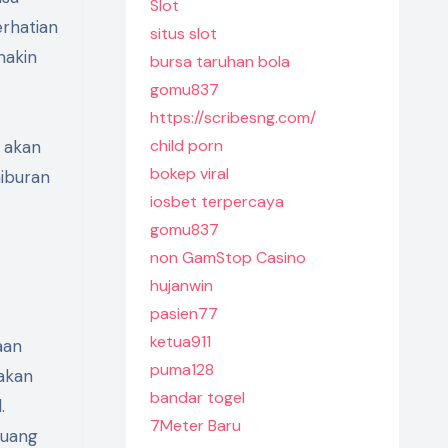
Slot
erhatian
situs slot
makin
bursa taruhan bola
gomu837
https://scribesng.com/
child porn
n akan
bokep viral
iburan
iosbet terpercaya
gomu837
non GamStop Casino
hujanwin
pasien77
ketua911
aan
puma128
akan
bandar togel
.
7Meter Baru
luang