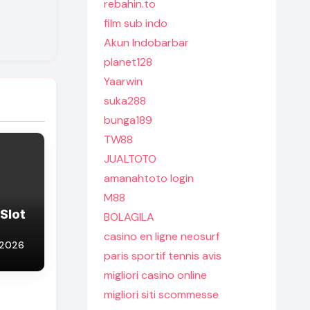
rebahin.to
film sub indo
Akun Indobarbar
planet128
Yaarwin
suka288
bunga189
TW88
JUALTOTO
amanahtoto login
M88
 Slot
BOLAGILA
casino en ligne neosurf
 2026
paris sportif tennis avis
migliori casino online
migliori siti scommesse