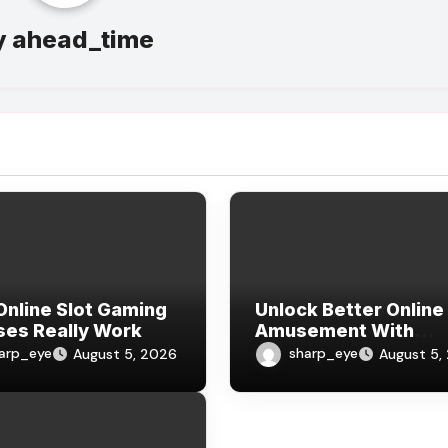
y
ahead_time
nline Slot Gaming
Unlock Better Online
es Really Work
Amusement With
Indocair
arp_eye
sharp_eye
August 5, 2026
August 5,