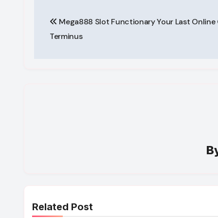
Post
Mega888 Slot Functionary Your Last Online
navigation
Terminus
B
Related Post