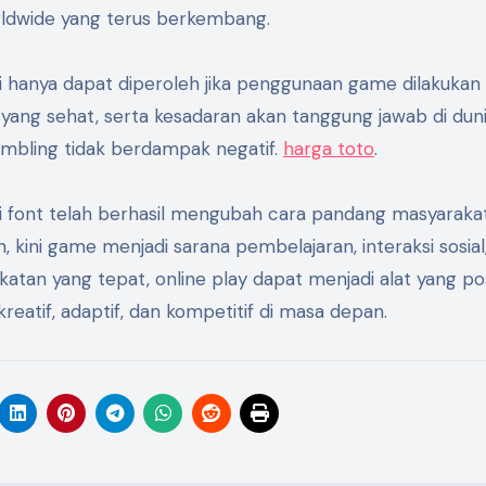
ldwide yang terus berkembang.
i hanya dapat diperoleh jika penggunaan game dilakukan
yang sehat, serta kesadaran akan tanggung jawab di dun
ambling tidak berdampak negatif.
harga toto
.
ni font telah berhasil mengubah cara pandang masyaraka
, kini game menjadi sarana pembelajaran, interaksi sosial
tan yang tepat, online play dapat menjadi alat yang pos
eatif, adaptif, dan kompetitif di masa depan.