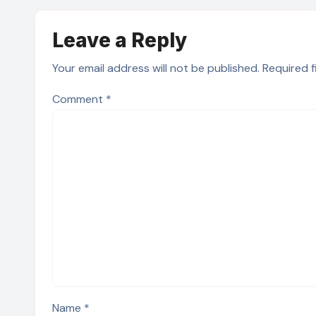
Leave a Reply
Your email address will not be published.
Required 
Comment
*
Name
*