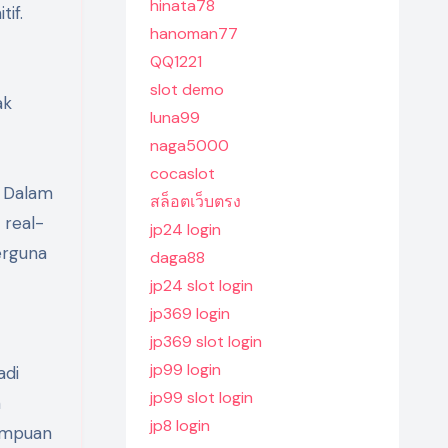
hinata78
if.
hanoman77
QQ1221
slot demo
ak
luna99
naga5000
cocaslot
. Dalam
สล็อตเว็บตรง
 real-
jp24 login
erguna
daga88
jp24 slot login
jp369 login
jp369 slot login
jp99 login
adi
jp99 slot login
n
jp8 login
ampuan