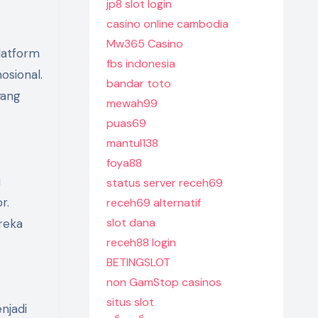
jp8 slot login
casino online cambodia
Mw365 Casino
latform
fbs indonesia
osional.
bandar toto
yang
mewah99
puas69
mantul138
foya88
i
status server receh69
r.
receh69 alternatif
slot dana
reka
receh88 login
BETINGSLOT
non GamStop casinos
situs slot
njadi