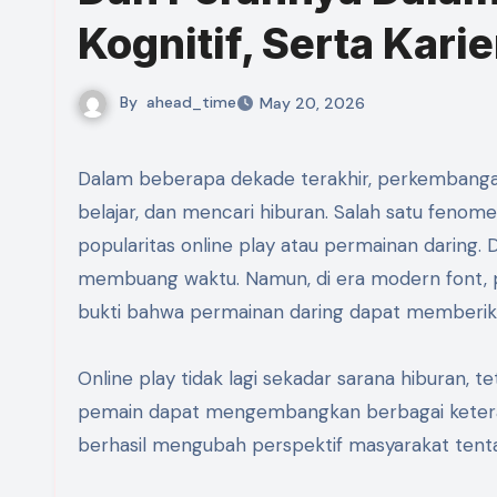
Kognitif, Serta Karie
By
ahead_time
May 20, 2026
Dalam beberapa dekade terakhir, perkembangan teknologi digital telah mengubah cara manusia berinteraksi,
belajar, dan mencari hiburan. Salah satu feno
popularitas online play atau permainan daring. 
membuang waktu. Namun, di era modern font, p
bukti bahwa permainan daring dapat memberikan
Online play tidak lagi sekadar sarana hiburan, t
pemain dapat mengembangkan berbagai keteramp
berhasil mengubah perspektif masyarakat tent