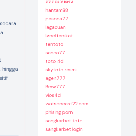
สล็อตเว็บตรง
hantam88
pesona77
 secara
lagacuan
ia
lønefterskat
tentoto
sanca77
t
toto 4d
, hingga
skytoto resmi
itif
agen777
Bmw777
vios4d
watsoneast22.com
phising porn
sangkarbet toto
sangkarbet login