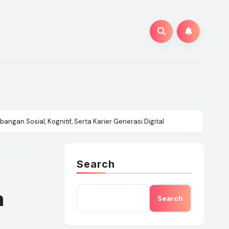
an Sosial, Kognitif, Serta Karier Generasi Digital
Search
n
Search