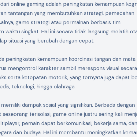
 dari online gaming adalah peningkatan kemampuan kognit
gan tantangan yang membutuhkan strategi, pemecahan
alnya, game strategi atau permainan berbasis tim
 waktu singkat. Hal ini secara tidak langsung melatih ot
hadap situasi yang berubah dengan cepat.
 pada peningkatan kemampuan koordinasi tangan dan mata
rus mengontrol karakter sambil merespons visual secara
eks serta ketepatan motorik, yang ternyata juga dapat b
is, teknologi, hingga olahraga.
a memiliki dampak sosial yang signifikan. Berbeda dengan
orang terisolasi, game online justru sering kali menj
 multiplayer, pemain dapat berkomunikasi, bekerja sama, da
egara dan budaya. Hal ini membantu meningkatkan kem