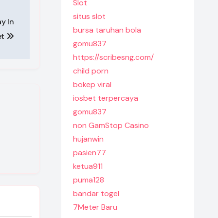
Slot
situs slot
y In
bursa taruhan bola
et
gomu837
https://scribesng.com/
child porn
bokep viral
iosbet terpercaya
gomu837
non GamStop Casino
hujanwin
pasien77
ketua911
puma128
bandar togel
7Meter Baru