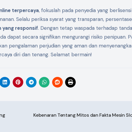
online terpercaya
, fokuslah pada penyedia yang berlisens
anan. Selalu periksa syarat yang transparan, persentas
 yang responsif
. Dengan tetap waspada terhadap tand
 dapat secara signifikan mengurangi risiko penipuan. P
tikan pengalaman perjudian yang aman dan menyenangka
aya diri dan tenang. Selamat bermain!
ing
Kebenaran Tentang Mitos dan Fakta Mesin Sl