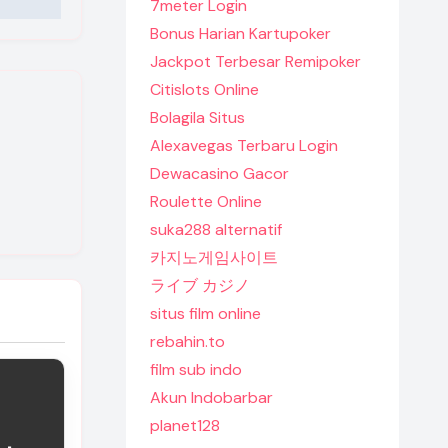
7meter Login
Bonus Harian Kartupoker
Jackpot Terbesar Remipoker
Citislots Online
Bolagila Situs
Alexavegas Terbaru Login
Dewacasino Gacor
Roulette Online
suka288 alternatif
카지노게임사이트
ライブ カジノ
situs film online
rebahin.to
film sub indo
Akun Indobarbar
planet128