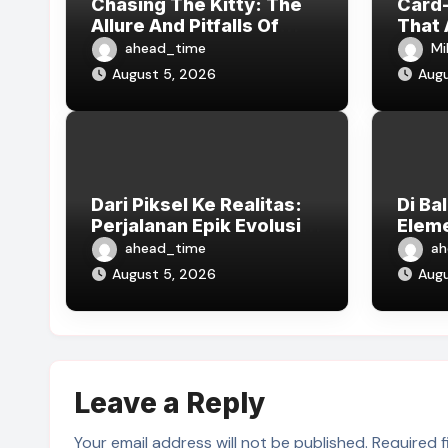
Chasing The Kitty: The
Card-
Allure And Pitfalls Of
That 
Gaming In Bodoni Beau
Those
ahead_time
Mi
Monde
August 5, 2026
Augu
Dari Piksel Ke Realitas:
Di Ba
Perjalanan Epik Evolusi
Eleme
Dunia Play Yang
Ters
ahead_time
ah
Mengubah Cara Kita
Dunia
August 5, 2026
Augu
Bermain
Leave a Reply
Your email address will not be published.
Required 