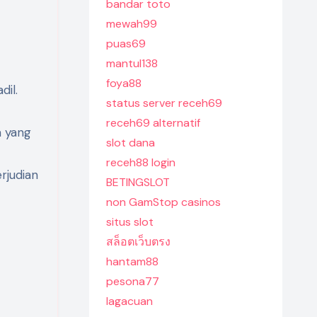
bandar toto
mewah99
puas69
mantul138
foya88
dil.
status server receh69
receh69 alternatif
a yang
slot dana
receh88 login
rjudian
BETINGSLOT
non GamStop casinos
situs slot
สล็อตเว็บตรง
hantam88
pesona77
lagacuan