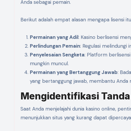
Anda sebagai pemain.
Berikut adalah empat alasan mengapa lisensi itu
Permainan yang Adil
: Kasino berlisensi me
Perlindungan Pemain
: Regulasi melindungi
Penyelesaian Sengketa
: Platform berlise
mungkin muncul.
Permainan yang Bertanggung Jawab
: Bad
yang bertanggung jawab, membantu Anda m
Mengidentifikasi Tanda
Saat Anda menjelajahi dunia kasino online, pen
menunjukkan situs yang kurang dapat dipercaya