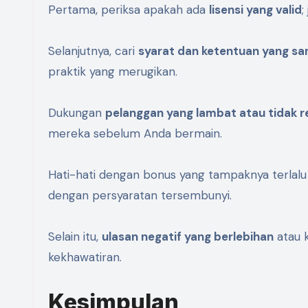
Pertama, periksa apakah ada
lisensi yang valid
;
Selanjutnya, cari
syarat dan ketentuan yang s
praktik yang merugikan.
Dukungan
pelanggan yang lambat atau tidak r
mereka sebelum Anda bermain.
Hati-hati dengan bonus yang tampaknya terlalu
dengan persyaratan tersembunyi.
Selain itu,
ulasan negatif yang berlebihan
atau 
kekhawatiran.
Kesimpulan