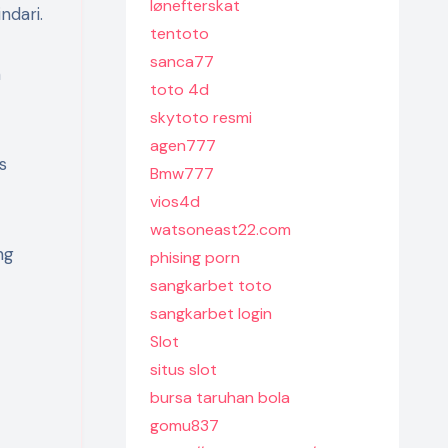
lønefterskat
ndari.
tentoto
sanca77
n
toto 4d
skytoto resmi
agen777
s
Bmw777
vios4d
watsoneast22.com
ng
phising porn
sangkarbet toto
sangkarbet login
Slot
situs slot
bursa taruhan bola
gomu837