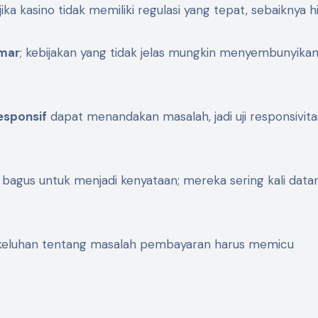
 jika kasino tidak memiliki regulasi yang tepat, sebaiknya hi
amar
; kebijakan yang tidak jelas mungkin menyembunyika
esponsif
dapat menandakan masalah, jadi uji responsivita
 bagus untuk menjadi kenyataan; mereka sering kali data
keluhan tentang masalah pembayaran harus memicu