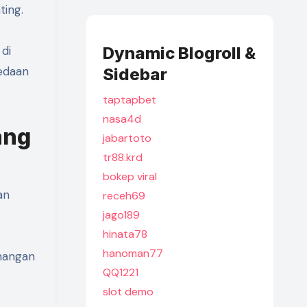
ting.
di
Dynamic Blogroll &
edaan
Sidebar
taptapbet
nasa4d
ang
jabartoto
tr88.krd
bokep viral
an
receh69
jago189
hinata78
hanoman77
enangan
QQ1221
slot demo