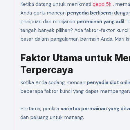
Ketika datang untuk menikmati
depo 5k
, memas
Anda perlu mencari
penyedia berlisensi
dengan 
penipuan dan menjamin
permainan yang adil
. 
tengah banyak pilihan? Ada faktor-faktor kun
besar dalam pengalaman bermain Anda. Mari kit
Faktor Utama untuk Mem
Terpercaya
Ketika Anda sedang mencari
penyedia slot onl
beberapa faktor kunci yang dapat mempengar
Pertama, periksa
varietas permainan yang dit
dan peluang untuk menang.