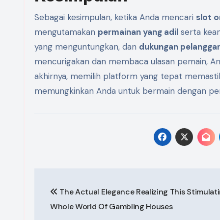
Sebagai kesimpulan, ketika Anda mencari
slot 
mengutamakan
permainan yang adil
serta keam
yang menguntungkan, dan
dukungan pelanggan
mencurigakan dan membaca ulasan pemain, Anda
akhirnya, memilih platform yang tepat memas
memungkinkan Anda untuk bermain dengan perc
Post
The Actual Elegance Realizing This Stimulat
navigation
Whole World Of Gambling Houses