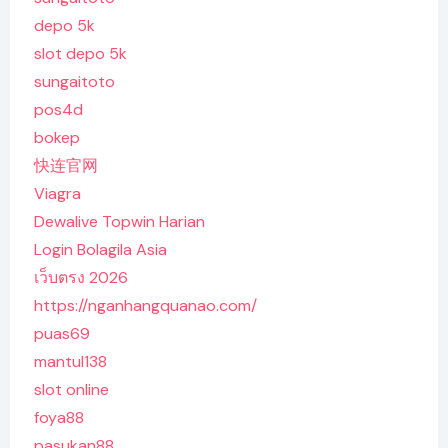
depo 5k
slot depo 5k
sungaitoto
pos4d
bokep
快连官网
Viagra
Dewalive Topwin Harian
Login Bolagila Asia
เว็บตรง 2026
https://nganhangquanao.com/
puas69
mantul138
slot online
foya88
pasukan88