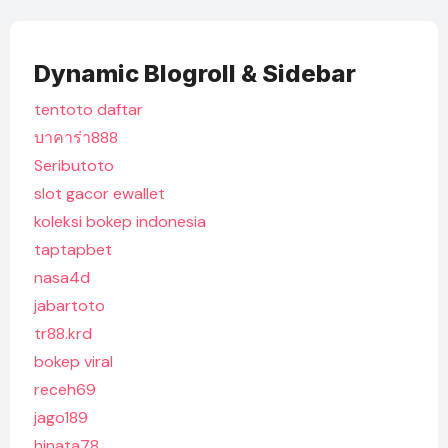
Dynamic Blogroll & Sidebar
tentoto daftar
บาคาร่า888
Seributoto
slot gacor ewallet
koleksi bokep indonesia
taptapbet
nasa4d
jabartoto
tr88.krd
bokep viral
receh69
jago189
hinata78