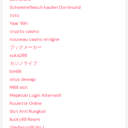
Schweinefleisch kaufen Dortmund
toto
Yaar Win
crypto casino
nouveau casino en ligne
ブックメーカー
suka288
カジノライブ
bm88
situs dewajp
M88 slot
Mejahoki Login Alternatif
Roulette Online
Slot Anti Rungkat
Ilucky88 Resmi
Gladiator88 No 1