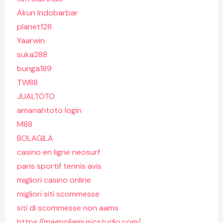
Akun Indobarbar
planet128
Yaarwin
suka288
bunga189
TW88
JUALTOTO
amanahtoto login
M88
BOLAGILA
casino en ligne neosurf
paris sportif tennis avis
migliori casino online
migliori siti scommesse
siti di scommesse non aams
https://magnoliamusicstudio.com/