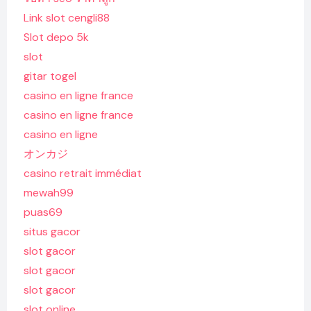
Link slot cengli88
Slot depo 5k
slot
gitar togel
casino en ligne france
casino en ligne france
casino en ligne
オンカジ
casino retrait immédiat
mewah99
puas69
situs gacor
slot gacor
slot gacor
slot gacor
slot online