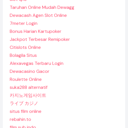
Taruhan Online Mudah Dewagg
Dewacash Agen Slot Online
7meter Login
Bonus Harian Kartupoker
Jackpot Terbesar Remipoker
Citislots Online
Bolagila Situs
Alexavegas Terbaru Login
Dewacasino Gacor
Roulette Online
suka288 alternatif
카지노게임사이트
ライブ カジノ
situs film online
rebahin.to
film sub indo