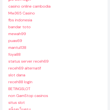
casino online cambodia
Mw365 Casino
fbs indonesia
bandar toto
mewah99
puas69
mantul138
foya88
status server receh69
receh69 alternatif
slot dana
receh88 login
BETINGSLOT
non GamStop casinos
situs slot
สล็อตเว็บตรง