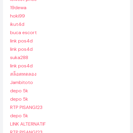
19dewa
hoki99
ikut4d
buca escort
link pos4d
link pos4d
suka288
link pos4d
สล็อตทดลอง
Jambitoto
depo 5k
depo 5k
RTP PISANG123
depo 5k
LINK ALTERNATIF
RTP PISANG123