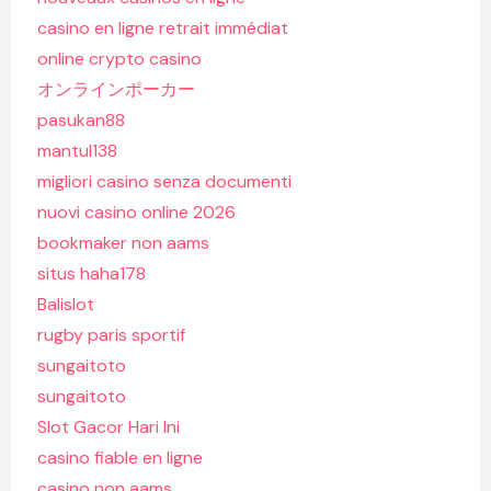
casino en ligne retrait immédiat
online crypto casino
オンラインポーカー
pasukan88
mantul138
migliori casino senza documenti
nuovi casino online 2026
bookmaker non aams
situs haha178
Balislot
rugby paris sportif
sungaitoto
sungaitoto
Slot Gacor Hari Ini
casino fiable en ligne
casino non aams