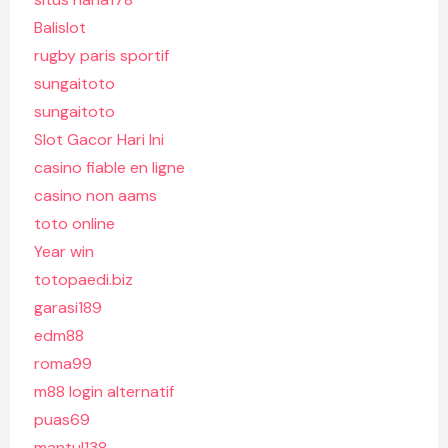
Balislot
rugby paris sportif
sungaitoto
sungaitoto
Slot Gacor Hari Ini
casino fiable en ligne
casino non aams
toto online
Year win
totopaedi.biz
garasi189
edm88
roma99
m88 login alternatif
puas69
mantul138