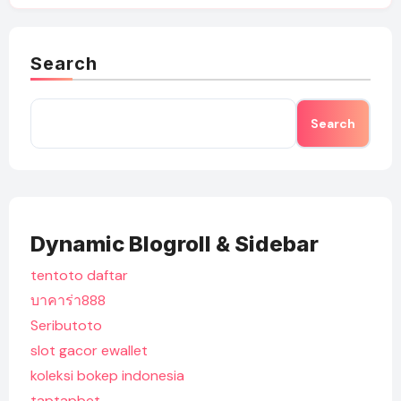
Search
Search
Dynamic Blogroll & Sidebar
tentoto daftar
บาคาร่า888
Seributoto
slot gacor ewallet
koleksi bokep indonesia
taptapbet