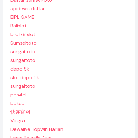
apidewa daftar
EIPL GAME
Balislot
bro178 slot
Sumseltoto
sungaitoto
sungaitoto
depo 5k
slot depo 5k
sungaitoto
pos4d
bokep
快连官网
Viagra
Dewalive Topwin Harian
Login Bolagila Asia