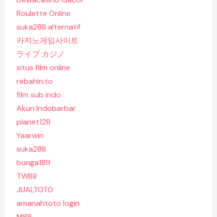
Roulette Online
suka288 alternatif
카지노게임사이트
ライブ カジノ
situs film online
rebahin.to
film sub indo
Akun Indobarbar
planet128
Yaarwin
suka288
bunga189
TW88
JUALTOTO
amanahtoto login
M88