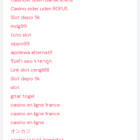
Casino sider uden ROFUS
Slot depo 5k
mdg99
toto slot
zippo99
apidewa alternatif
รับทํา seo ราคาถูก
Link slot cengli88
Slot depo 5k
slot
gitar togel
casino en ligne france
casino en ligne france
casino en ligne
オンカジ
casino retrait immédiat