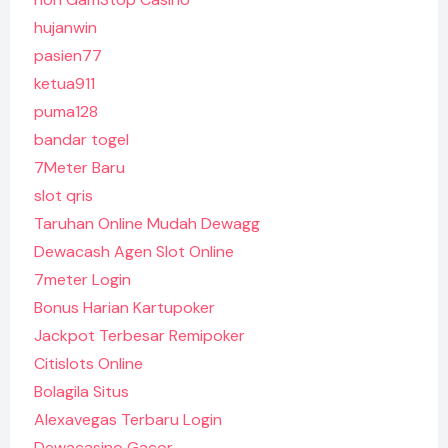
hujanwin
pasien77
ketua911
puma128
bandar togel
7Meter Baru
slot qris
Taruhan Online Mudah Dewagg
Dewacash Agen Slot Online
7meter Login
Bonus Harian Kartupoker
Jackpot Terbesar Remipoker
Citislots Online
Bolagila Situs
Alexavegas Terbaru Login
Dewacasino Gacor