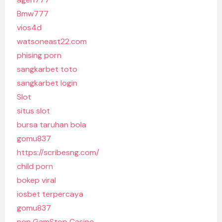
Bmw777
vios4d
watsoneast22.com
phising porn
sangkarbet toto
sangkarbet login
Slot
situs slot
bursa taruhan bola
gomu837
https://scribesng.com/
child porn
bokep viral
iosbet terpercaya
gomu837
non GamStop Casino