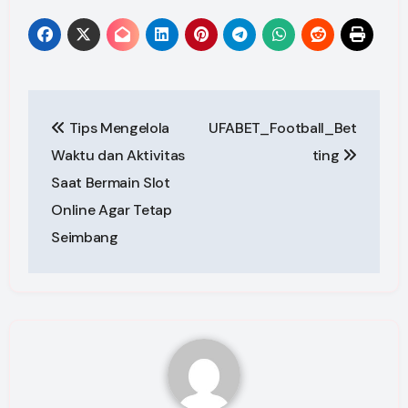
Post
Tips Mengelola
UFABET_Football_Bet
navigation
Waktu dan Aktivitas
ting
Saat Bermain Slot
Online Agar Tetap
Seimbang