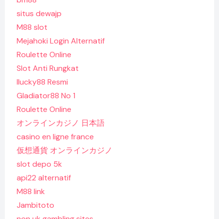
situs dewajp
M88 slot
Mejahoki Login Alternatif
Roulette Online
Slot Anti Rungkat
Ilucky88 Resmi
Gladiator88 No 1
Roulette Online
オンラインカジノ 日本語
casino en ligne france
仮想通貨 オンラインカジノ
slot depo 5k
api22 alternatif
M88 link
Jambitoto
non uk gambling sites