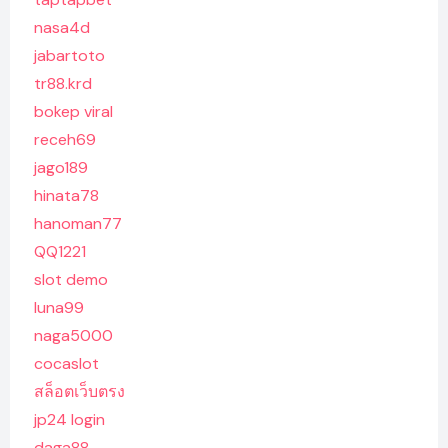
nasa4d
jabartoto
tr88.krd
bokep viral
receh69
jago189
hinata78
hanoman77
QQ1221
slot demo
luna99
naga5000
cocaslot
สล็อตเว็บตรง
jp24 login
daga88