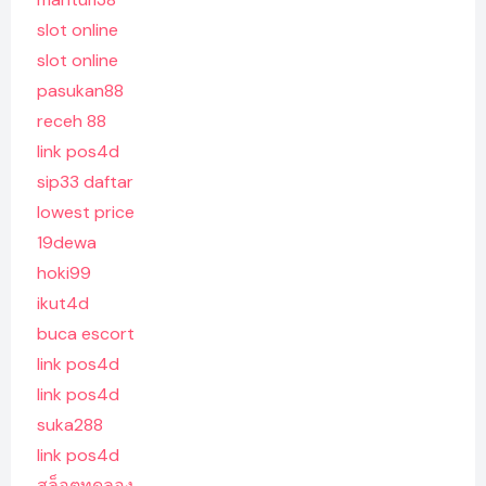
slot online
slot online
pasukan88
receh 88
link pos4d
sip33 daftar
lowest price
19dewa
hoki99
ikut4d
buca escort
link pos4d
link pos4d
suka288
link pos4d
สล็อตทดลอง