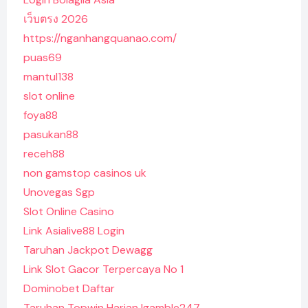
เว็บตรง 2026
https://nganhangquanao.com/
puas69
mantul138
slot online
foya88
pasukan88
receh88
non gamstop casinos uk
Unovegas Sgp
Slot Online Casino
Link Asialive88 Login
Taruhan Jackpot Dewagg
Link Slot Gacor Terpercaya No 1
Dominobet Daftar
Taruhan Topwin Harian Igamble247