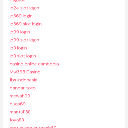
jp24 slot login
jp369 login
jp369 slot login
jp99 login
jp99 slot login
jp8 login
jp8 slot login
casino online cambodia
Mw365 Casino
fbs indonesia
bandar toto
mewah99
puas69
mantul138
foya88
status server receh69