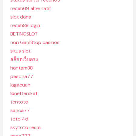
receh69 alternatif
slot dana
receh88 login
BETINGSLOT
non GamStop casinos
situs slot
สล็อตเว็บตรง
hantam88
pesona77
lagacuan
lønefterskat
tentoto
sanca77
toto 4d
skytoto resmi
agen777