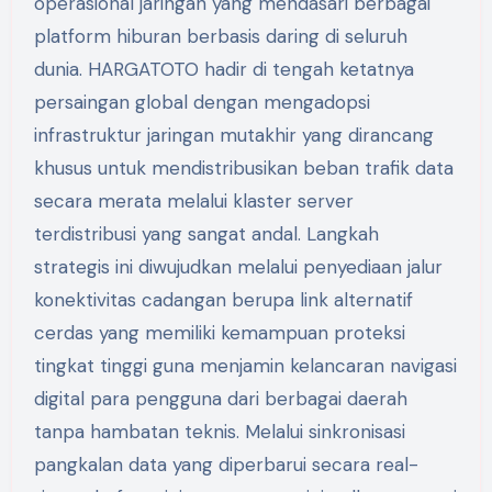
operasional jaringan yang mendasari berbagai
platform hiburan berbasis daring di seluruh
dunia. HARGATOTO hadir di tengah ketatnya
persaingan global dengan mengadopsi
infrastruktur jaringan mutakhir yang dirancang
khusus untuk mendistribusikan beban trafik data
secara merata melalui klaster server
terdistribusi yang sangat andal. Langkah
strategis ini diwujudkan melalui penyediaan jalur
konektivitas cadangan berupa link alternatif
cerdas yang memiliki kemampuan proteksi
tingkat tinggi guna menjamin kelancaran navigasi
digital para pengguna dari berbagai daerah
tanpa hambatan teknis. Melalui sinkronisasi
pangkalan data yang diperbarui secara real-