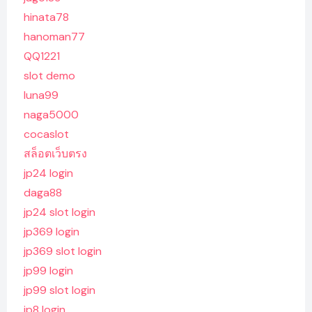
hinata78
hanoman77
QQ1221
slot demo
luna99
naga5000
cocaslot
สล็อตเว็บตรง
jp24 login
daga88
jp24 slot login
jp369 login
jp369 slot login
jp99 login
jp99 slot login
jp8 login