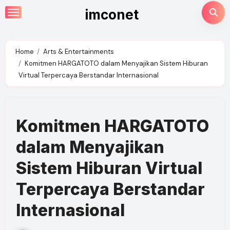
Skip
imconet
to
content
Home
Arts & Entertainments
Komitmen HARGATOTO dalam Menyajikan Sistem Hiburan
Virtual Terpercaya Berstandar Internasional
Komitmen HARGATOTO
dalam Menyajikan
Sistem Hiburan Virtual
Terpercaya Berstandar
Internasional