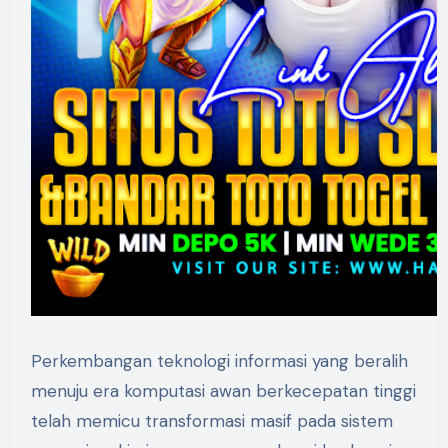
Perkembangan teknologi informasi yang beralih
menuju era komputasi awan berkecepatan tinggi
telah memicu transformasi masif pada sistem