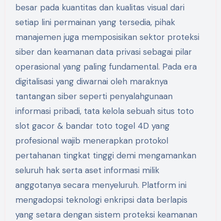
besar pada kuantitas dan kualitas visual dari
setiap lini permainan yang tersedia, pihak
manajemen juga memposisikan sektor proteksi
siber dan keamanan data privasi sebagai pilar
operasional yang paling fundamental. Pada era
digitalisasi yang diwarnai oleh maraknya
tantangan siber seperti penyalahgunaan
informasi pribadi, tata kelola sebuah situs toto
slot gacor & bandar toto togel 4D yang
profesional wajib menerapkan protokol
pertahanan tingkat tinggi demi mengamankan
seluruh hak serta aset informasi milik
anggotanya secara menyeluruh. Platform ini
mengadopsi teknologi enkripsi data berlapis
yang setara dengan sistem proteksi keamanan