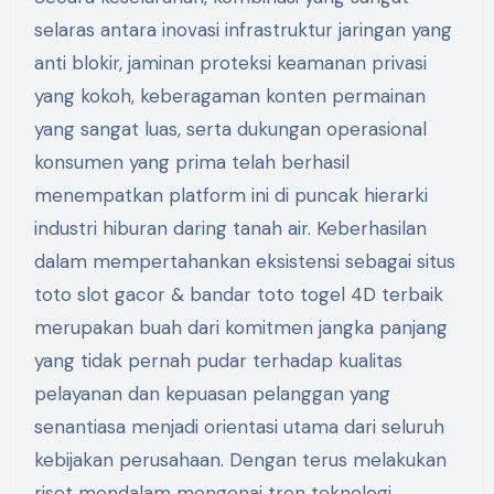
selaras antara inovasi infrastruktur jaringan yang
anti blokir, jaminan proteksi keamanan privasi
yang kokoh, keberagaman konten permainan
yang sangat luas, serta dukungan operasional
konsumen yang prima telah berhasil
menempatkan platform ini di puncak hierarki
industri hiburan daring tanah air. Keberhasilan
dalam mempertahankan eksistensi sebagai situs
toto slot gacor & bandar toto togel 4D terbaik
merupakan buah dari komitmen jangka panjang
yang tidak pernah pudar terhadap kualitas
pelayanan dan kepuasan pelanggan yang
senantiasa menjadi orientasi utama dari seluruh
kebijakan perusahaan. Dengan terus melakukan
riset mendalam mengenai tren teknologi