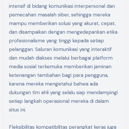
intensif di bidang komunikasi interpersonal dan
pemecahan masalah siber, sehingga mereka
mampu memberikan solusi yang akurat, cepat,
dan disampaikan dengan mengedepankan etika
profesionalisme yang tinggi kepada setiap
pelanggan. Saluran komunikasi yang interaktif
dan mudah diakses melalui berbagai platform
media sosial terkemuka memberikan jaminan
ketenangan tambahan bagi para pengguna,
karena mereka mengetahui bahwa ada
dukungan tim ahli yang selalu siap mendampingi
setiap langkah operasional mereka di dalam
situs ini.
Fleksibilitas kompatibilitas perangkat keras juga