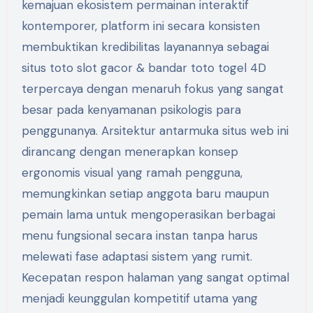
kemajuan ekosistem permainan interaktif
kontemporer, platform ini secara konsisten
membuktikan kredibilitas layanannya sebagai
situs toto slot gacor & bandar toto togel 4D
terpercaya dengan menaruh fokus yang sangat
besar pada kenyamanan psikologis para
penggunanya. Arsitektur antarmuka situs web ini
dirancang dengan menerapkan konsep
ergonomis visual yang ramah pengguna,
memungkinkan setiap anggota baru maupun
pemain lama untuk mengoperasikan berbagai
menu fungsional secara instan tanpa harus
melewati fase adaptasi sistem yang rumit.
Kecepatan respon halaman yang sangat optimal
menjadi keunggulan kompetitif utama yang