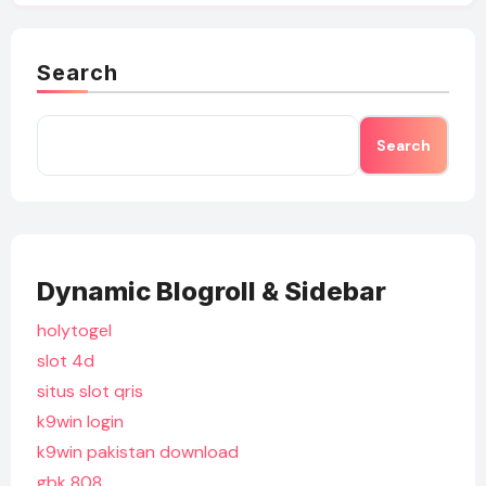
Search
Search
Dynamic Blogroll & Sidebar
holytogel
slot 4d
situs slot qris
k9win login
k9win pakistan download
gbk 808