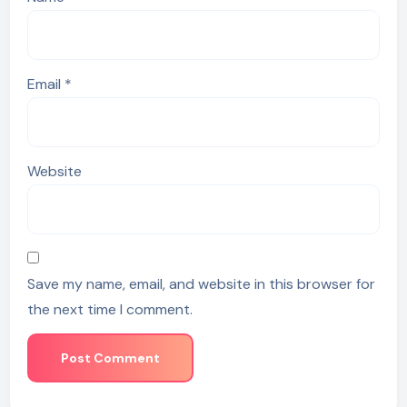
Email
*
Website
Save my name, email, and website in this browser for
the next time I comment.