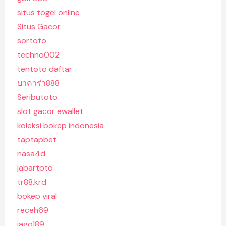
situs togel online
Situs Gacor
sortoto
techno002
tentoto daftar
บาคาร่า888
Seributoto
slot gacor ewallet
koleksi bokep indonesia
taptapbet
nasa4d
jabartoto
tr88.krd
bokep viral
receh69
jago189