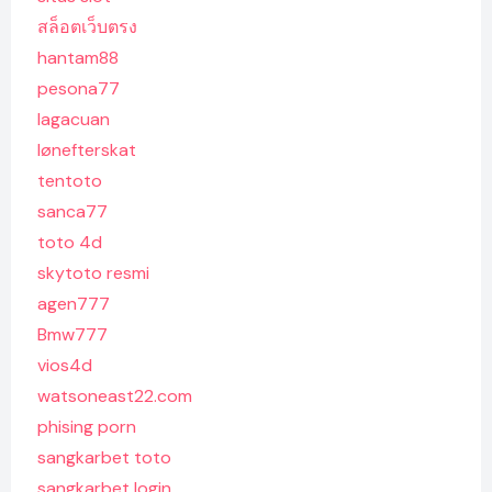
สล็อตเว็บตรง
hantam88
pesona77
lagacuan
lønefterskat
tentoto
sanca77
toto 4d
skytoto resmi
agen777
Bmw777
vios4d
watsoneast22.com
phising porn
sangkarbet toto
sangkarbet login