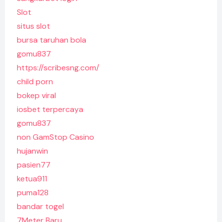
Slot
situs slot
bursa taruhan bola
gomu837
https://scribesng.com/
child porn
bokep viral
iosbet terpercaya
gomu837
non GamStop Casino
hujanwin
pasien77
ketua911
puma128
bandar togel
7Meter Baru