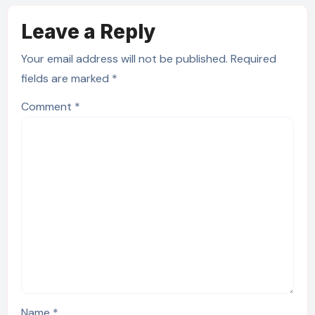
Leave a Reply
Your email address will not be published.
Required
fields are marked
*
Comment
*
Name
*