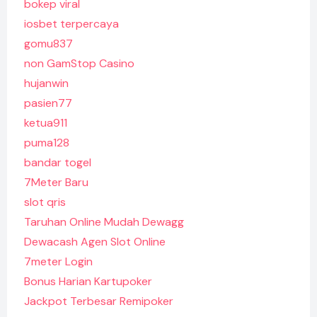
bokep viral
iosbet terpercaya
gomu837
non GamStop Casino
hujanwin
pasien77
ketua911
puma128
bandar togel
7Meter Baru
slot qris
Taruhan Online Mudah Dewagg
Dewacash Agen Slot Online
7meter Login
Bonus Harian Kartupoker
Jackpot Terbesar Remipoker