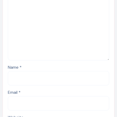
Name
*
Email
*