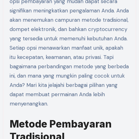
opsi pembayaran yang mudah dapat secara
signifikan meningkatkan pengalaman Anda. Anda
akan menemukan campuran metode tradisional,
dompet elektronik, dan bahkan cryptocurrency
yang tersedia untuk memenuhi kebutuhan Anda.
Setiap opsi menawarkan manfaat unik, apakah
itu kecepatan, keamanan, atau privasi. Tapi
bagaimana perbandingan metode yang berbeda
ini, dan mana yang mungkin paling cocok untuk
Anda? Mari kita jelajahi berbagai pilihan yang
dapat membuat permainan Anda lebih
menyenangkan.
Metode Pembayaran
Tradisional