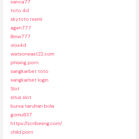
sanca77
toto 4d
skytoto resmi
agen777
Bmw777
vios4d
watsoneast22.com
phising porn
sangkarbet toto
sangkarbet login
Slot
situs slot
bursa taruhan bola
gomu837
https://scribesng.com/
child porn