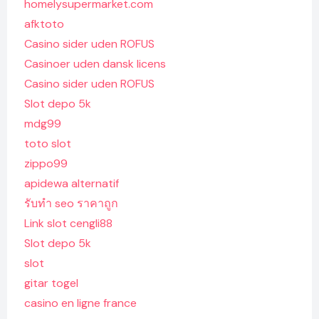
homelysupermarket.com
afktoto
Casino sider uden ROFUS
Casinoer uden dansk licens
Casino sider uden ROFUS
Slot depo 5k
mdg99
toto slot
zippo99
apidewa alternatif
รับทํา seo ราคาถูก
Link slot cengli88
Slot depo 5k
slot
gitar togel
casino en ligne france