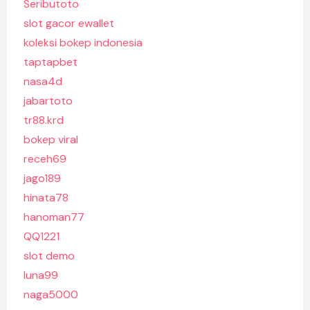
Seributoto
slot gacor ewallet
koleksi bokep indonesia
taptapbet
nasa4d
jabartoto
tr88.krd
bokep viral
receh69
jago189
hinata78
hanoman77
QQ1221
slot demo
luna99
naga5000