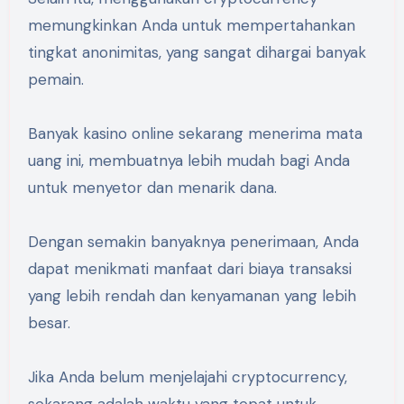
memungkinkan Anda untuk mempertahankan
tingkat anonimitas, yang sangat dihargai banyak
pemain.
Banyak kasino online sekarang menerima mata
uang ini, membuatnya lebih mudah bagi Anda
untuk menyetor dan menarik dana.
Dengan semakin banyaknya penerimaan, Anda
dapat menikmati manfaat dari biaya transaksi
yang lebih rendah dan kenyamanan yang lebih
besar.
Jika Anda belum menjelajahi cryptocurrency,