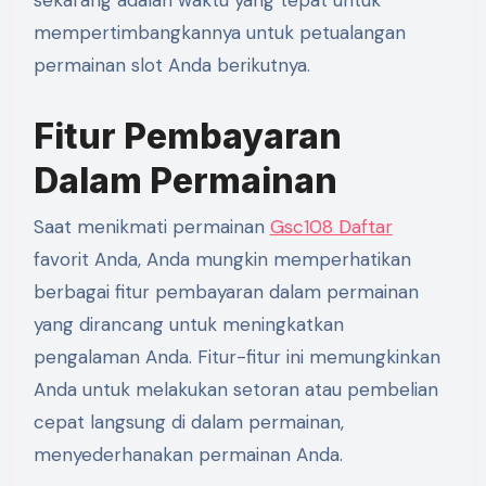
sekarang adalah waktu yang tepat untuk
mempertimbangkannya untuk petualangan
permainan slot Anda berikutnya.
Fitur Pembayaran
Dalam Permainan
Saat menikmati permainan
Gsc108 Daftar
favorit Anda, Anda mungkin memperhatikan
berbagai fitur pembayaran dalam permainan
yang dirancang untuk meningkatkan
pengalaman Anda. Fitur-fitur ini memungkinkan
Anda untuk melakukan setoran atau pembelian
cepat langsung di dalam permainan,
menyederhanakan permainan Anda.